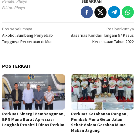
Penulis: Phoyo
SEBARKAN
Editor: Phoyo
Navigasi
Pos sebelumnya
Pos berikutnya
Alkohol Sumbang Penyebab
Basarnas Kendari Tangani 67 Kasus
pos
Tingginya Perceraian di Muna
Kecelakaan Tahun 2022
POS TERKAIT
Perkuat Sinergi Pembangunan,
Perkuat Ketahanan Pangan,
BPN Muna Barat Apresiasi
Pemkab Muna Gelar Jalan
Langkah Proaktif Dinas Perkim
Sehat dalam Gerakan Muna
Makan Jagung