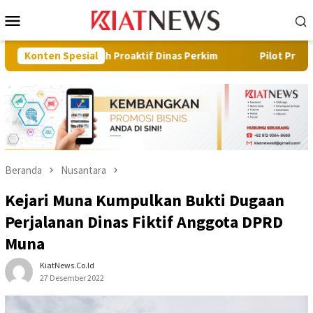
Loncat
Menu
ke
Mobile
konten
angkah Proaktif Dinas Perkim
Konten Spesial
Pilot Project, Kementerian
Beranda
Nusantara
Kejari Muna Kumpulkan Bukti Dugaan
Perjalanan Dinas Fiktif Anggota DPRD
Muna
KiatNews.co.id
27 Desember 2022