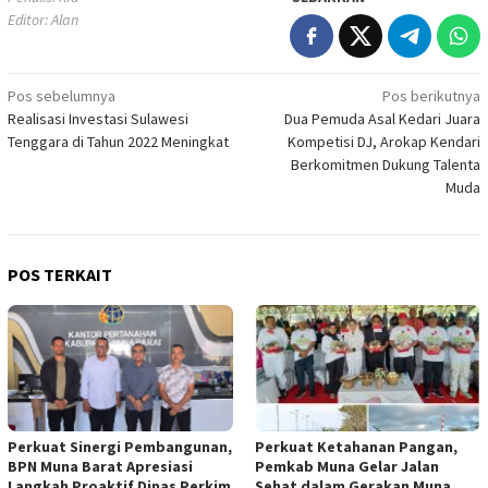
Editor: Alan
Navigasi
Pos sebelumnya
Pos berikutnya
Realisasi Investasi Sulawesi
Dua Pemuda Asal Kedari Juara
pos
Tenggara di Tahun 2022 Meningkat
Kompetisi DJ, Arokap Kendari
Berkomitmen Dukung Talenta
Muda
POS TERKAIT
Perkuat Sinergi Pembangunan,
Perkuat Ketahanan Pangan,
BPN Muna Barat Apresiasi
Pemkab Muna Gelar Jalan
Langkah Proaktif Dinas Perkim
Sehat dalam Gerakan Muna