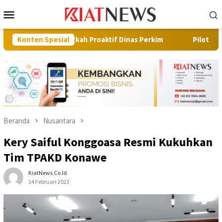
Loncat
Menu
ke
Mobile
konten
 Langkah Proaktif Dinas Perkim
Konten Spesial
Pilot Project, Kementeri
Beranda
Nusantara
Kery Saiful Konggoasa Resmi Kukuhkan
Tim TPAKD Konawe
KiatNews.co.id
14 Februari 2023