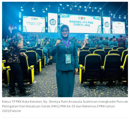
Ketua TP PKK Kota Kendari, Ny. Shintya Putri Anawula Sudirman menghadiri Puncak
Peringatan Hari Kesatuan Gerak (HKG) PKK Ke-53 dan Rakernas X PKK tahun
2025/Foto:Ist