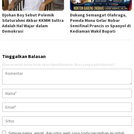
Djohan Boy Sebut Polemik
Dukung Semangat Olahraga,
Silaturahmi Akbar KKMM Sultra
Pemda Muna Gelar Nobar
Adalah Hal Wajar dalam
Semifinal Prancis vs Spanyol di
Demokrasi
Kediaman Wakil Bupati
Tinggalkan Balasan
Alamat email Anda tidak akan dipublikasikan.
Ruas yang wajib ditandai
*
Simpan nama, email, dan situs web saya pada peramban ini untuk