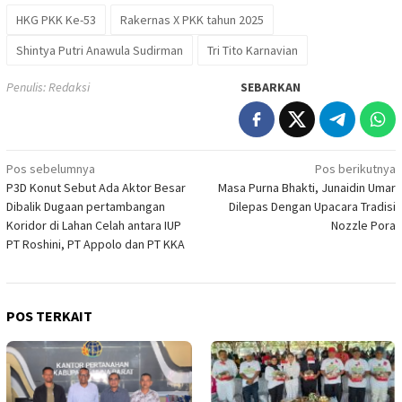
HKG PKK Ke-53
Rakernas X PKK tahun 2025
Shintya Putri Anawula Sudirman
Tri Tito Karnavian
Penulis: Redaksi
SEBARKAN
Navigasi
Pos sebelumnya
Pos berikutnya
P3D Konut Sebut Ada Aktor Besar
Masa Purna Bhakti, Junaidin Umar
pos
Dibalik Dugaan pertambangan
Dilepas Dengan Upacara Tradisi
Koridor di Lahan Celah antara IUP
Nozzle Pora
PT Roshini, PT Appolo dan PT KKA
POS TERKAIT