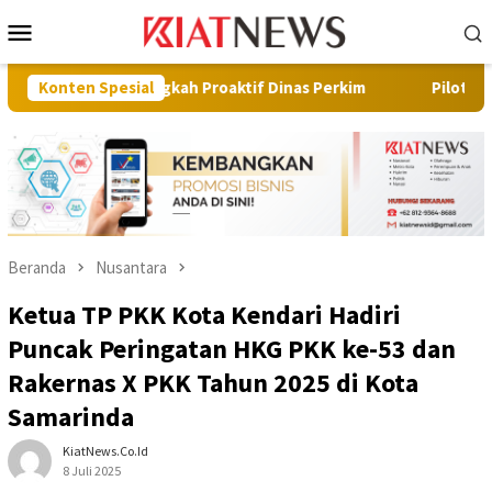
Loncat
Menu
ke
Mobile
konten
Langkah Proaktif Dinas Perkim
Konten Spesial
Pilot Project, Kementeria
Beranda
Nusantara
Ketua TP PKK Kota Kendari Hadiri
Puncak Peringatan HKG PKK ke-53 dan
Rakernas X PKK Tahun 2025 di Kota
Samarinda
KiatNews.co.id
8 Juli 2025