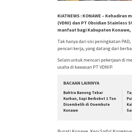
KIATNEWS : KONAWE – Kehadiran me
(VDNI) dan PT Obsidian Stainless 
manfaat bagi Kabupaten Konawe, S
Tak hanya dari sisi peningkatan PAD
pencari kerja, yang datang dari berb
Selain untuk mencari pekerjaan di m
usaha di kawasan PT VDNIP.
BACAAN LAINNYA
Bahtra Banong Tebar
Ta
Kurban, Sapi Berbobot 1 Ton
Pu
Disembelih di Onembute
Ka
Konawe
Sa
Bupati Konawe, Kery Saiful Konggo