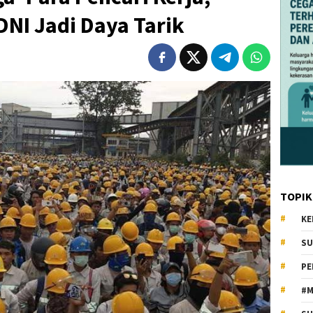
DNI Jadi Daya Tarik
TOPIK
KE
SU
PE
#M