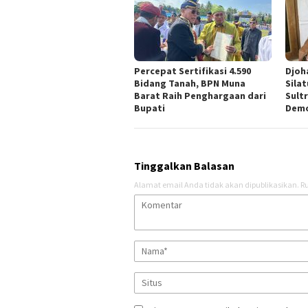
Percepat Sertifikasi 4.590
Djoh
Bidang Tanah, BPN Muna
Sila
Barat Raih Penghargaan dari
Sult
Bupati
Demo
Tinggalkan Balasan
Alamat email Anda tidak akan dipublikasikan.
Ru