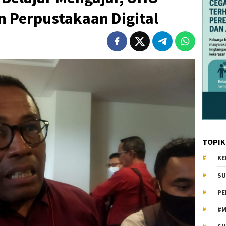
n Perpustakaan Digital
TOPIK
KE
SU
PE
#M