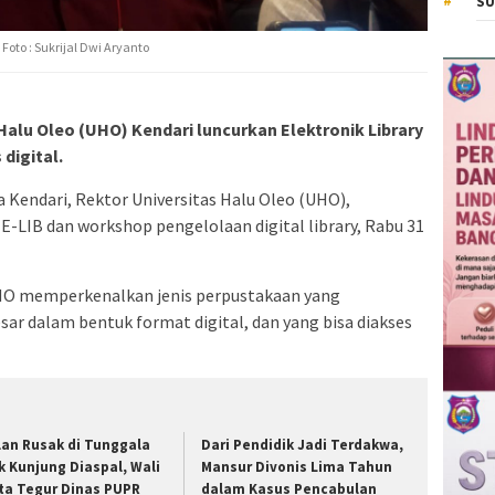
SU
to : Sukrijal Dwi Aryanto
Halu Oleo (UHO) Kendari luncurkan Elektronik Library
digital.
a Kendari, Rektor Universitas Halu Oleo (UHO),
-LIB dan workshop pengelolaan digital library, Rabu 31
UHO memperkenalkan jenis perpustakaan yang
ar dalam bentuk format digital, dan yang bisa diakses
lan Rusak di Tunggala
Dari Pendidik Jadi Terdakwa,
k Kunjung Diaspal, Wali
Mansur Divonis Lima Tahun
ta Tegur Dinas PUPR
dalam Kasus Pencabulan