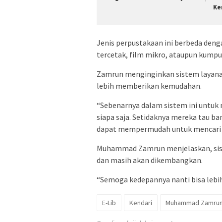
Ke
Jenis perpustakaan ini berbeda den
tercetak, film mikro, ataupun kumpul
Zamrun menginginkan sistem layanan
lebih memberikan kemudahan.
“Sebenarnya dalam sistem ini untuk 
siapa saja. Setidaknya mereka tau b
dapat mempermudah untuk mencari ya
Muhammad Zamrun menjelaskan, sistem
dan masih akan dikembangkan.
“Semoga kedepannya nanti bisa lebih
E-Lib
Kendari
Muhammad Zamrun 