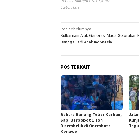
Penulis: sukrijal dwi aryanto
Editor: kas
Navigasi
Pos sebelumnya
Sulkarnain Ajak Generasi Muda Gelorakan 
pos
Bangga Jadi Anak Indonesia
POS TERKAIT
Bahtra Banong Tebar Kurban,
Jala
Sapi Berbobot 1 Ton
Kunj
Disembelih di Onembute
Tegu
Konawe