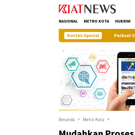
Loncat
tutup
ke
konten
NASIONAL
METRO KOTA
HUKRIM
Konten Spesial
Perkuat Sinergi Pembangun
Beranda
Metro Kota
Mudahkan Proses 