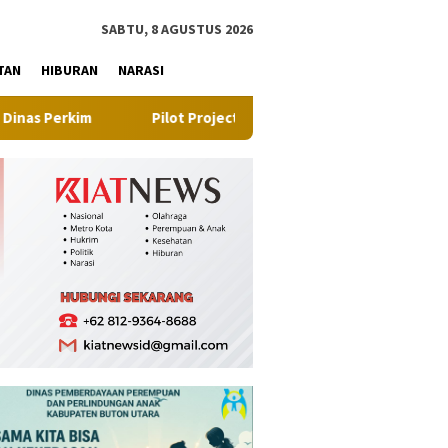
tutup
SABTU, 8 AGUSTUS 2026
TAN
HIBURAN
NARASI
Pilot Project, Kementerian ATR/BPN Uji Coba Layanan Perali