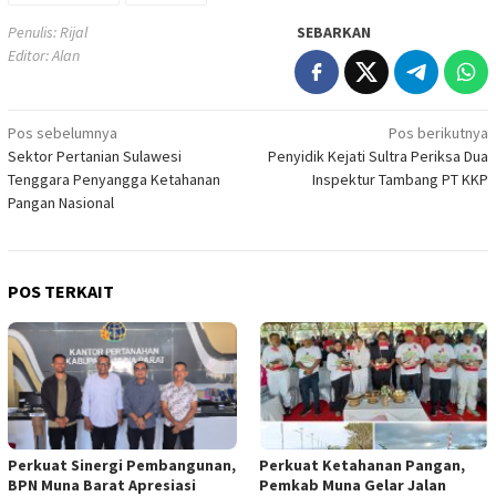
Penulis: Rijal
SEBARKAN
Editor: Alan
Navigasi
Pos sebelumnya
Pos berikutnya
Sektor Pertanian Sulawesi
Penyidik Kejati Sultra Periksa Dua
pos
Tenggara Penyangga Ketahanan
Inspektur Tambang PT KKP
Pangan Nasional
POS TERKAIT
Perkuat Sinergi Pembangunan,
Perkuat Ketahanan Pangan,
BPN Muna Barat Apresiasi
Pemkab Muna Gelar Jalan