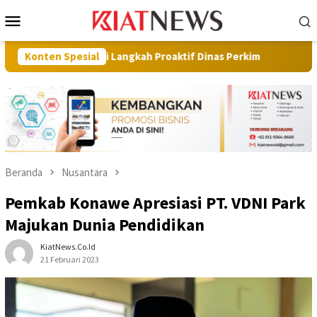
Loncat
Menu
ke
Mobile
konten
iasi Langkah Proaktif Dinas Perkim
Konten Spesial
Pilot Project, Kemen
Beranda
Nusantara
Pemkab Konawe Apresiasi PT. VDNI Park
Majukan Dunia Pendidikan
KiatNews.co.id
21 Februari 2023