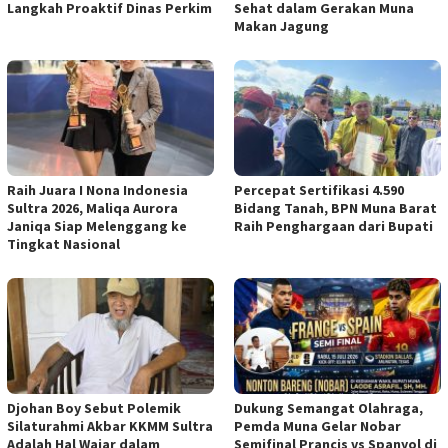
Langkah Proaktif Dinas Perkim
Sehat dalam Gerakan Muna
Makan Jagung
Raih Juara I Nona Indonesia
Percepat Sertifikasi 4.590
Sultra 2026, Maliqa Aurora
Bidang Tanah, BPN Muna Barat
Janiqa Siap Melenggang ke
Raih Penghargaan dari Bupati
Tingkat Nasional
Djohan Boy Sebut Polemik
Dukung Semangat Olahraga,
Silaturahmi Akbar KKMM Sultra
Pemda Muna Gelar Nobar
Adalah Hal Wajar dalam
Semifinal Prancis vs Spanyol di