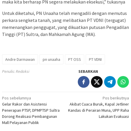
maka kita berharap PN segera melakukan eksekusi,” tukasnya
Untuk diketahui, PN Unaaha telah mengadili dengan memutus
perkara sengketa tanah, yang melibatkan PT VDNI (tergugat)
memenangkan penggugat, yang dikuatkan putusan Pengadilan
Tinggi (PT) Sultra, dan Mahkamah Agung (MA).
Andre Darmawan
pn unaaha
PT OSS
PT VDNI
Penulis: Redaksi
SEBARKAN
Navigasi
Pos sebelumnya
Pos berikutnya
Gelar Rakor dan Asistensi
Akibat Cuaca Buruk, Kapal Jetliner
pos
Penerapan PTSP, DPMPTSP Sultra
Kandas di Perairan Muna, UPP Raha
Dorong Realisasi Pembangunan
Lakukan Evakuasi
Mall Pelayanan Publik