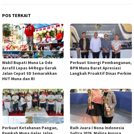
POS TERKAIT
Wakil Bupati Muna La Ode
Perkuat Sinergi Pembangunan,
Asrafil Lepas 64 Regu Gerak
BPN Muna Barat Apresiasi
Jalan Cepat SD Semarakkan
Langkah Proaktif Dinas Perkim
HUT Muna dan RI
Perkuat Ketahanan Pangan,
Raih Juara I Nona Indonesia
Pemkab Muna Gelar Jalan
Sultra 2026, Maliqa Aurora