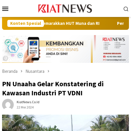
Loncat
Menu
ke
Mobile
konten
at SD Semarakkan HUT Muna dan RI
Konten Spesial
Perkuat Sinergi Pemban
Beranda
Nusantara
PN Unaaha Gelar Konstatering di
Kawasan Industri PT VDNI
KiatNews.co.id
22 Mei 2024