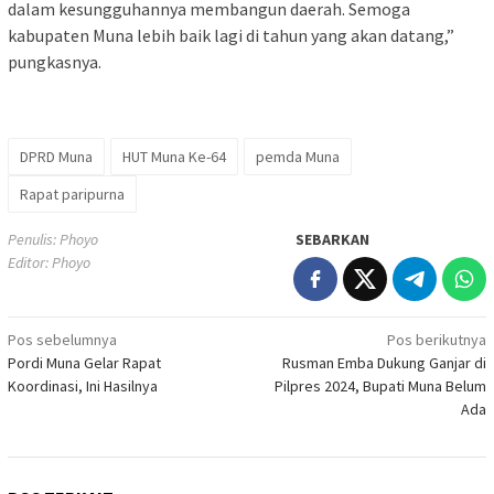
dalam kesungguhannya membangun daerah. Semoga
kabupaten Muna lebih baik lagi di tahun yang akan datang,”
pungkasnya.
DPRD Muna
HUT Muna Ke-64
pemda Muna
Rapat paripurna
Penulis: Phoyo
SEBARKAN
Editor: Phoyo
Navigasi
Pos sebelumnya
Pos berikutnya
Pordi Muna Gelar Rapat
Rusman Emba Dukung Ganjar di
pos
Koordinasi, Ini Hasilnya
Pilpres 2024, Bupati Muna Belum
Ada