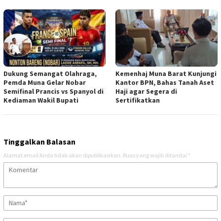
Dukung Semangat Olahraga,
Kemenhaj Muna Barat Kunjungi
Pemda Muna Gelar Nobar
Kantor BPN, Bahas Tanah Aset
Semifinal Prancis vs Spanyol di
Haji agar Segera di
Kediaman Wakil Bupati
Sertifikatkan
Tinggalkan Balasan
Alamat email Anda tidak akan dipublikasikan.
Ruas yang wajib ditandai
*