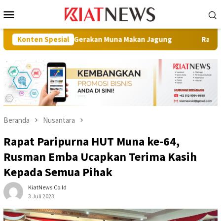
Loncat
Menu
ke
Mobile
konten
dalam Gerakan Muna Makan Jagung
Konten Spesial
Raih Juara I Nona Indo
Beranda
Nusantara
Rapat Paripurna HUT Muna ke-64,
Rusman Emba Ucapkan Terima Kasih
Kepada Semua Pihak
KiatNews.co.id
3 Juli 2023