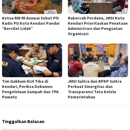
Ketua RW 05 Anawai Sebut Plt
Rakercab Perdana, JMSI Kota
Kadis PU Kota Kendari Pandai
Kendari Prioritaskan Penataan
“Bersilat Lidah”
Administrasi dan Penguatan
Organisasi
Tim Gakkum KLH Tiba di
JMSI Sultra dan BPKP Sultra
Kendari, Periksa Dokumen
Perkuat Sinergitas dan
Pengelolaan Sampah dan TPA
Transparansi Tata Kelola
Puwatu
Pemerintahan
Tinggalkan Balasan
Alamat email Anda tidak akan dipublikasikan.
Ruas yang wajib ditandai
*