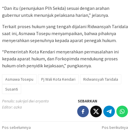
“Dan itu (penunjukan Plh Sekda) sesuai dengan arahan
gubernur untuk menunjuk pelaksana harian,” jelasnya.
Terkait proses hukum yang tengah dijalani Ridwansyah Taridala
saat ini, Asmawa Tosepu menyampaikan, bahwa pihaknya
menyerahkan sepenuhnya kepada aparat penegak hukum.
“Pemerintah Kota Kendari menyerahkan permasalahan ini
kepada aparat hukum, dan Forkopimda mendukung proses
hukum oleh penyidik kejaksaan,” pungkasnya.
Asmawa Tosepu
Pj Wali Kota Kendari
Ridwansyah Taridala
Susanti
Penulis: sukrijal dwi aryanto
SEBARKAN
Editor: azka
Navigasi
Pos sebelumnya
Pos berikutnya