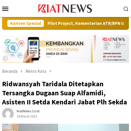
Loncat
Menu
ke
Mobile
konten
kim
Konten Spesial
Pilot Project, Kementerian ATR/BPN Uji Coba Layanan 
Beranda
Metro Kota
Ridwansyah Taridala Ditetapkan
Tersangka Dugaan Suap Alfamidi,
Asisten II Setda Kendari Jabat Plh Sekda
KiatNews.co.id
14 Maret 2023