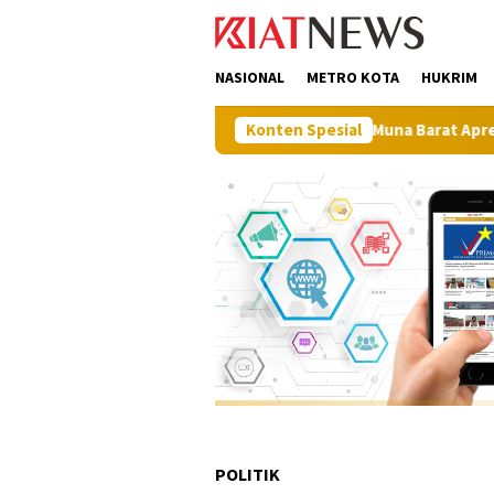
Loncat
tutup
ke
konten
NASIONAL
METRO KOTA
HUKRIM
Perkuat Sinergi Pembangunan, BPN Muna Barat Apresiasi Lang
Konten Spesial
POLITIK