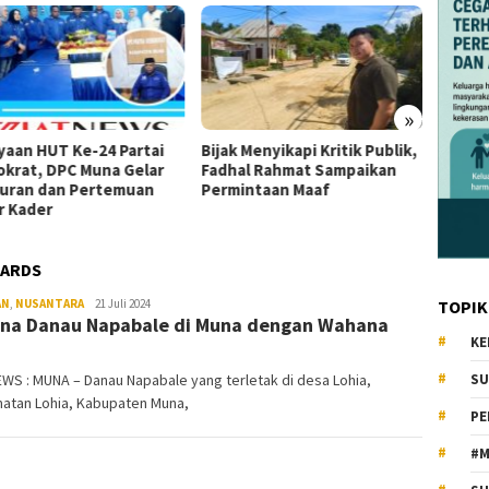
»
yaan HUT Ke-24 Partai
Bijak Menyikapi Kritik Publik,
Ketua 
krat, DPC Muna Gelar
Fadhal Rahmat Sampaikan
Tumad
uran dan Pertemuan
Permintaan Maaf
DPP K
r Kader
Se-Sul
OARDS
AN
,
NUSANTARA
KiatNews.co.id
21 Juli 2024
TOPIK
na Danau Napabale di Muna dengan Wahana
KE
WS : MUNA – Danau Napabale yang terletak di desa Lohia,
SU
atan Lohia, Kabupaten Muna,
PE
#M