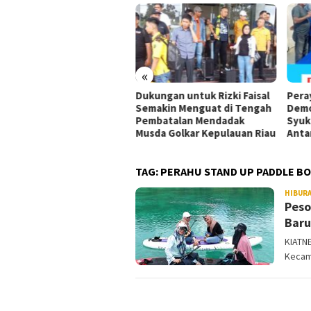
«
ok, DPW PSI Sulawesi
Dukungan untuk Rizki Faisal
Pera
ggara Gelar Rakorwil,
Semakin Menguat di Tengah
Demo
0 Kader Kumpul di
Pembatalan Mendadak
Syuk
dari
Musda Golkar Kepulauan Riau
Anta
TAG:
PERAHU STAND UP PADDLE B
HIBUR
Peso
Baru
KIATNE
Kecam