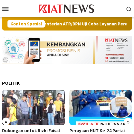
Loncat
Menu
ke
Mobile
konten
ect, Kementerian ATR/BPN Uji Coba Layanan Peralihan Hak Target M
Konten Spesial
POLITIK
«
»
Perayaan HUT Ke-24 Partai
Bijak Menyikapi Kritik Publik,