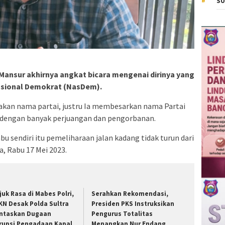
SU
Mansur akhirnya angkat bicara mengenai dirinya yang
asional Demokrat (NasDem).
elakan nama partai, justru Ia membesarkan nama Partai
 dengan banyak perjuangan dan pengorbanan.
 sendiri itu pemeliharaan jalan kadang tidak turun dari
ya, Rabu 17 Mei 2023.
juk Rasa di Mabes Polri,
Serahkan Rekomendasi,
KN Desak Polda Sultra
Presiden PKS Instruksikan
ntaskan Dugaan
Pengurus Totalitas
rupsi Pengadaan Kapal
Menangkan Nur Endang