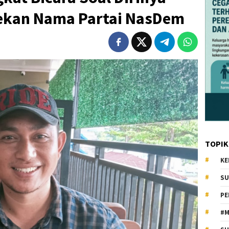
ekan Nama Partai NasDem
TOPIK
KE
SU
PE
#M