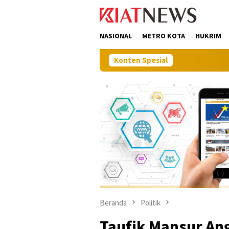
Loncat
tutup
ke
konten
NASIONAL
METRO KOTA
HUKRIM
Konten Spesial
Perkuat Siner
Beranda
Politik
Taufik Mansur Ang