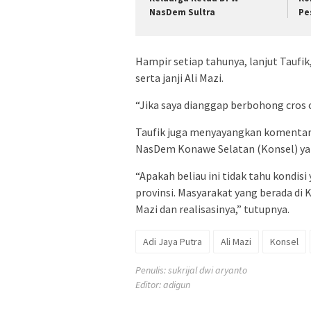
NasDem Sultra
Pe
Hampir setiap tahunya, lanjut Taufi
serta janji Ali Mazi.
“Jika saya dianggap berbohong cros c
Taufik juga menyayangkan komentar 
NasDem Konawe Selatan (Konsel) ya
“Apakah beliau ini tidak tahu kondisi 
provinsi. Masyarakat yang berada di
Mazi dan realisasinya,” tutupnya.
Adi Jaya Putra
Ali Mazi
Konsel
Penulis: sukrijal dwi aryanto
Editor: adigun