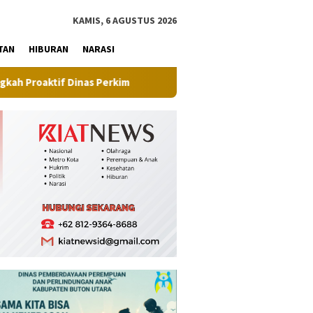
tutup
KAMIS, 6 AGUSTUS 2026
TAN
HIBURAN
NARASI
as Perkim
Pilot Project, Kementerian ATR/BPN Uji Coba La