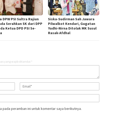
a DPW PSI Sultra Rajiun
Siska-Sudirman Sah Jawara
da Serahkan SK dari DPP
Pilwalkot Kendari, Gugatan
da Ketua DPD PSI Se-
Yudhi-Nirna Ditolak MK Susul
ra
Rasak-Afdhal
as yang wajib ditandai
*
a pada peramban ini untuk komentar saya berikutnya.