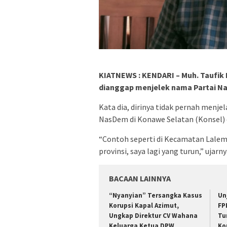
KIATNEWS : KENDARI – Muh. Taufik 
dianggap menjelek nama Partai N
Kata dia, dirinya tidak pernah menj
NasDem di Konawe Selatan (Konsel)
“Contoh seperti di Kecamatan Lalembu
provinsi, saya lagi yang turun,” ujarn
BACAAN LAINNYA
“Nyanyian” Tersangka Kasus
Un
Korupsi Kapal Azimut,
FP
Ungkap Direktur CV Wahana
Tu
Keluarga Ketua DPW
Ko