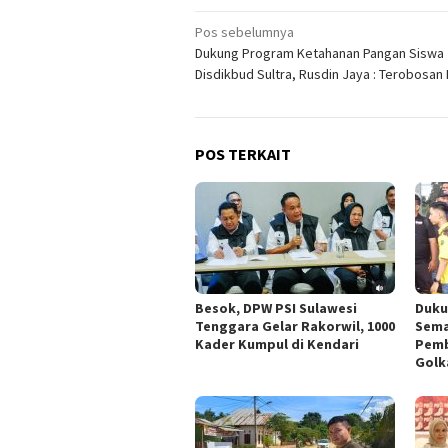
Navigasi
Pos sebelumnya
Dukung Program Ketahanan Pangan Siswa
pos
Disdikbud Sultra, Rusdin Jaya : Terobosan
POS TERKAIT
Besok, DPW PSI Sulawesi
Duku
Tenggara Gelar Rakorwil, 1000
Sema
Kader Kumpul di Kendari
Pemb
Golk