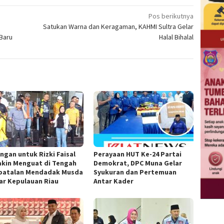
Pos berikutnya
Satukan Warna dan Keragaman, KAHMI Sultra Gelar
 Baru
Halal Bihalal
ngan untuk Rizki Faisal
Perayaan HUT Ke-24 Partai
kin Menguat di Tengah
Demokrat, DPC Muna Gelar
atalan Mendadak Musda
Syukuran dan Pertemuan
ar Kepulauan Riau
Antar Kader