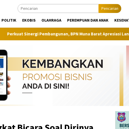
Pencarian
POLITIK
EKOBIS
OLAHRAGA
PEREMPUAN DAN ANAK
KESEHA
gi Pembangunan, BPN Muna Barat Apresiasi Langkah Proaktif Din
kat Bicara Soal Dirinya