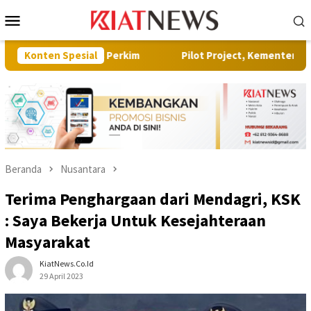
Loncat
Menu
ke
Mobile
konten
inas Perkim
Konten Spesial
Pilot Project, Kementerian ATR/BPN Uji Coba
Beranda
Nusantara
Terima Penghargaan dari Mendagri, KSK
: Saya Bekerja Untuk Kesejahteraan
Masyarakat
KiatNews.co.id
29 April 2023