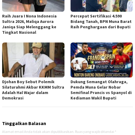
Raih Juara I Nona Indonesia
Percepat Sertifikasi 4.590
Sultra 2026, Maliqa Aurora
Bidang Tanah, BPN Muna Barat
Janiqa Siap Melenggang ke
Raih Penghargaan dari Bupati
Tingkat Nasional
Djohan Boy Sebut Polemik
Dukung Semangat Olahraga,
Silaturahmi Akbar KKMM Sultra
Pemda Muna Gelar Nobar
Adalah Hal Wajar dalam
Semifinal Prancis vs Spanyol di
Demokrasi
Kediaman Wakil Bupati
Tinggalkan Balasan
Alamat email Anda tidak akan dipublikasikan.
Ruas yang wajib ditandai
*