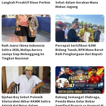
Langkah Proaktif Dinas Perkim
Sehat dalam Gerakan Muna
Makan Jagung
Raih Juara I Nona Indonesia
Percepat Sertifikasi 4.590
Sultra 2026, Maliqa Aurora
Bidang Tanah, BPN Muna Barat
Janiqa Siap Melenggang ke
Raih Penghargaan dari Bupati
Tingkat Nasional
Djohan Boy Sebut Polemik
Dukung Semangat Olahraga,
Silaturahmi Akbar KKMM Sultra
Pemda Muna Gelar Nobar
Adalah Hal Wajar dalam
Semifinal Prancis vs Spanyol di