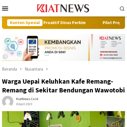
Loncat
Menu
ke
Mobile
konten
gkah Proaktif Dinas Perkim
Konten Spesial
Pilot Project, Kementerian A
Beranda
Nusantara
Warga Uepai Keluhkan Kafe Remang-
Remang di Sekitar Bendungan Wawotobi
KiatNews.co.id
8 April 2023