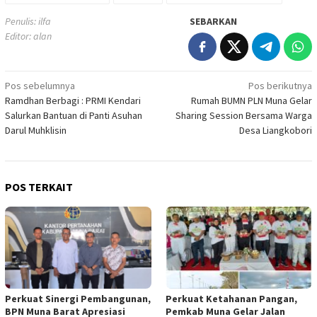
Penulis: ilfa
SEBARKAN
Editor: alan
Navigasi
Pos sebelumnya
Pos berikutnya
Ramdhan Berbagi : PRMI Kendari
Rumah BUMN PLN Muna Gelar
pos
Salurkan Bantuan di Panti Asuhan
Sharing Session Bersama Warga
Darul Muhklisin
Desa Liangkobori
POS TERKAIT
Perkuat Sinergi Pembangunan,
Perkuat Ketahanan Pangan,
BPN Muna Barat Apresiasi
Pemkab Muna Gelar Jalan