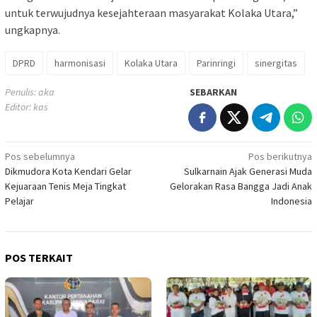
untuk terwujudnya kesejahteraan masyarakat Kolaka Utara,”
ungkapnya.
DPRD
harmonisasi
Kolaka Utara
Parinringi
sinergitas
Penulis: aka
SEBARKAN
Editor: kas
Navigasi
Pos sebelumnya
Pos berikutnya
Dikmudora Kota Kendari Gelar
Sulkarnain Ajak Generasi Muda
pos
Kejuaraan Tenis Meja Tingkat
Gelorakan Rasa Bangga Jadi Anak
Pelajar
Indonesia
POS TERKAIT