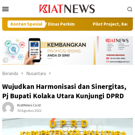
Loncat
Menu
ke
Mobile
konten
oaktif Dinas Perkim
Konten Spesial
Pilot Project, Kementerian ATR/BPN 
Beranda
Nusantara
Wujudkan Harmonisasi dan Sinergitas,
Pj Bupati Kolaka Utara Kunjungi DPRD
KiatNews.co.id
30 Agustus 2022