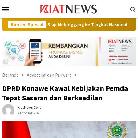
Loncat
Menu
ke
Mobile
konten
qa Siap Melenggang ke Tingkat Nasional
Konten Spesial
Bapanas Apresiasi
Beranda
Advetorial dan Pariwara
DPRD Konawe Kawal Kebijakan Pemda
Tepat Sasaran dan Berkeadilan
KiatNews.co.id
4 Februari 2026