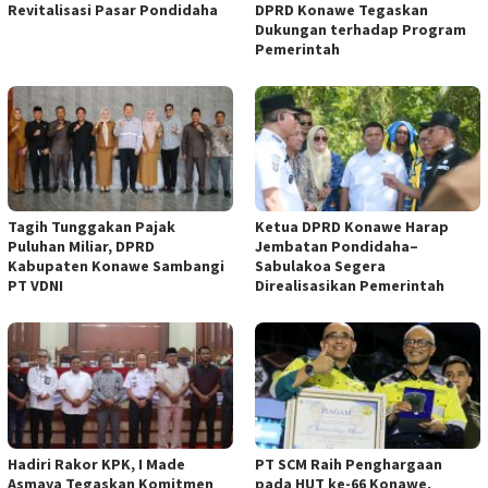
Revitalisasi Pasar Pondidaha
DPRD Konawe Tegaskan
Dukungan terhadap Program
Pemerintah
Tagih Tunggakan Pajak
Ketua DPRD Konawe Harap
Puluhan Miliar, DPRD
Jembatan Pondidaha–
Kabupaten Konawe Sambangi
Sabulakoa Segera
PT VDNI
Direalisasikan Pemerintah
Hadiri Rakor KPK, I Made
PT SCM Raih Penghargaan
Asmaya Tegaskan Komitmen
pada HUT ke-66 Konawe,