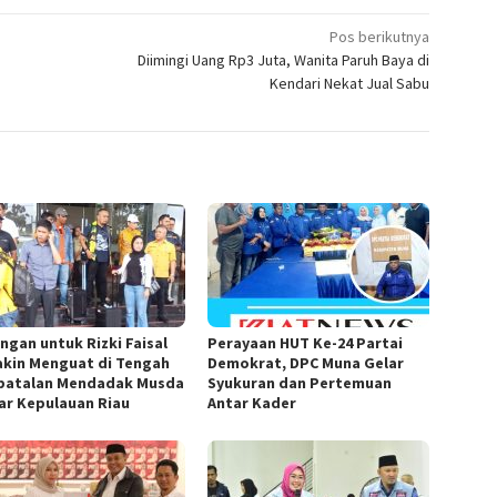
Pos berikutnya
Diimingi Uang Rp3 Juta, Wanita Paruh Baya di
Kendari Nekat Jual Sabu
ngan untuk Rizki Faisal
Perayaan HUT Ke-24 Partai
kin Menguat di Tengah
Demokrat, DPC Muna Gelar
atalan Mendadak Musda
Syukuran dan Pertemuan
ar Kepulauan Riau
Antar Kader