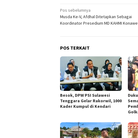
Navigasi
Pos sebelumnya
Musda Ke-V, Afdhal Ditetapkan Sebagai
pos
Koordinator Presedium MD KAHMI Konawe
POS TERKAIT
Besok, DPW PSI Sulawesi
Duku
Tenggara Gelar Rakorwil, 1000
Sema
Kader Kumpul di Kendari
Pemb
Golk