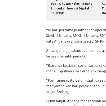
Publik, Rutan Kelas IIB Raha
Ku
Luncurkan Inovasi Digital
To
“SISERU”
On
“Di hari pertama pelaksanaan apel 
SMAN 1 Unaaha, SMKN 1 Unaaha, SMA
kata Andang usai sosialisasi di SMK
Andang menjelaskan, apel demokrasi i
ke basis pemilih pemula.
“Biasanya kegiatan sosialisasi di se
mengumpulkan siswa di dalam ruanga
“Kami anggap itu belum saatnya seba
menyampaikan hari pelaksanaan Pemi
lanjut Andang.
Lebih lanjut, Andang mengatakan b