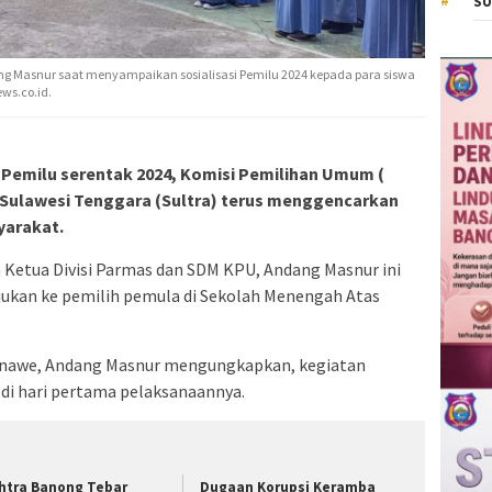
SU
g Masnur saat menyampaikan sosialisasi Pemilu 2024 kepada para siswa
ews.co.id.
Pemilu serentak 2024, Komisi Pemilihan Umum (
Sulawesi Tenggara (Sultra) terus menggencarkan
yarakat.
eh Ketua Divisi Parmas dan SDM KPU, Andang Masnur ini
jukan ke pemilih pemula di Sekolah Menengah Atas
onawe, Andang Masnur mengungkapkan, kegiatan
h di hari pertama pelaksanaannya.
htra Banong Tebar
Dugaan Korupsi Keramba