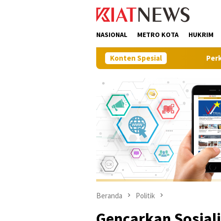
Loncat
tutup
ke
konten
NASIONAL
METRO KOTA
HUKRIM
Konten Spesial
Perkuat Sinergi Pemba
Beranda
Politik
Gencarkan Sosiali