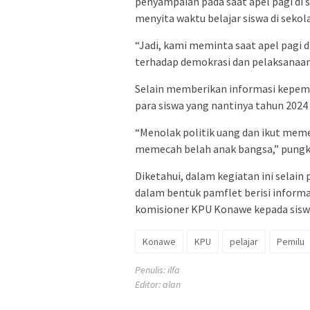
penyampaian pada saat apel pagi di se
menyita waktu belajar siswa di sekol
“Jadi, kami meminta saat apel pagi 
terhadap demokrasi dan pelaksanaan
Selain memberikan informasi kepem
para siswa yang nantinya tahun 2024
“Menolak politik uang dan ikut mem
memecah belah anak bangsa,” pungk
Diketahui, dalam kegiatan ini selai
dalam bentuk pamflet berisi informas
komisioner KPU Konawe kepada siswa
Konawe
KPU
pelajar
Pemilu
Penulis: ilfa
Editor: alan