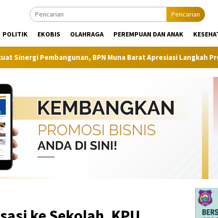
Pencarian
POLITIK
EKOBIS
OLAHRAGA
PEREMPUAN DAN ANAK
KESEHA
ngunan, BPN Muna Barat Apresiasi Langkah Proaktif Dinas Perki
sasi ke Sekolah, KPU