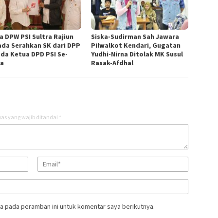
a DPW PSI Sultra Rajiun
Siska-Sudirman Sah Jawara
da Serahkan SK dari DPP
Pilwalkot Kendari, Gugatan
da Ketua DPD PSI Se-
Yudhi-Nirna Ditolak MK Susul
ra
Rasak-Afdhal
as yang wajib ditandai
*
a pada peramban ini untuk komentar saya berikutnya.