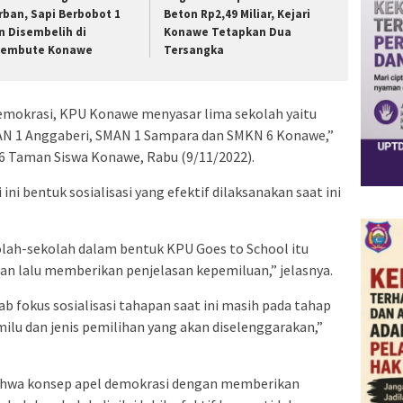
rban, Sapi Berbobot 1
Beton Rp2,49 Miliar, Kejari
n Disembelih di
Konawe Tetapkan Dua
embute Konawe
Tersangka
demokrasi, KPU Konawe menyasar lima sekolah yaitu
N 1 Anggaberi, SMAN 1 Sampara dan SMKN 6 Konawe,”
N 6 Taman Siswa Konawe, Rabu (9/11/2022).
ni bentuk sosialisasi yang efektif dilaksanakan saat ini
kolah-sekolah dalam bentuk KPU Goes to School itu
n lalu memberikan penjelasan kepemiluan,” jelasnya.
b fokus sosialisasi tahapan saat ini masih pada tahap
lu dan jenis pemilihan yang akan diselenggarakan,”
ahwa konsep apel demokrasi dengan memberikan