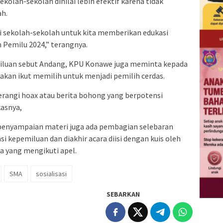
kolah-sekolah dinilai lebih efektif karena tidak
ah.
di sekolah-sekolah untuk kita memberikan edukasi
 Pemilu 2024,” terangnya.
iluan sebut Andang, KPU Konawe juga meminta kepada
 akan ikut memilih untuk menjadi pemilih cerdas.
erangi hoax atau berita bohong yang berpotensi
asnya,
n penyampaian materi juga ada pembagian selebaran
i kepemiluan dan diakhir acara diisi dengan kuis oleh
 yang mengikuti apel.
SMA
sosialisasi
SEBARKAN