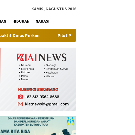
tutup
KAMIS, 6 AGUSTUS 2026
TAN
HIBURAN
NARASI
m
Pilot Project, Kementerian ATR/BPN Uji Coba Layanan Pe