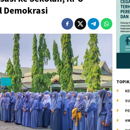
l Demokrasi
TOPIK
KE
SU
PE
#M