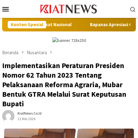
Loncat
Menu
ke
Mobile
konten
ngkat Nasional
Konten Spesial
Bapanas Apresiasi Gerakan Muna Makan Ja
Beranda
Nusantara
Implementasikan Peraturan Presiden
Nomor 62 Tahun 2023 Tentang
Pelaksanaan Reforma Agraria, Mubar
Bentuk GTRA Melalui Surat Keputusan
Bupati
KiatNews.co.id
31 Mei 2026