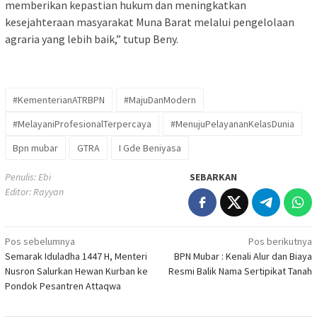
memberikan kepastian hukum dan meningkatkan
kesejahteraan masyarakat Muna Barat melalui pengelolaan
agraria yang lebih baik,” tutup Beny.
#KementerianATRBPN
#MajuDanModern
#MelayaniProfesionalTerpercaya
#MenujuPelayananKelasDunia
Bpn mubar
GTRA
I Gde Beniyasa
Penulis: Ebi
SEBARKAN
Editor: Rayyan
Navigasi
Pos sebelumnya
Pos berikutnya
Semarak Iduladha 1447 H, Menteri
BPN Mubar : Kenali Alur dan Biaya
pos
Nusron Salurkan Hewan Kurban ke
Resmi Balik Nama Sertipikat Tanah
Pondok Pesantren Attaqwa