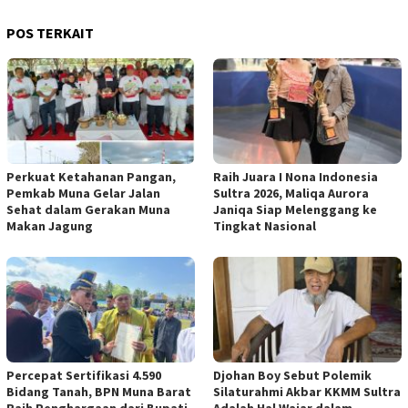
POS TERKAIT
Perkuat Ketahanan Pangan,
Raih Juara I Nona Indonesia
Pemkab Muna Gelar Jalan
Sultra 2026, Maliqa Aurora
Sehat dalam Gerakan Muna
Janiqa Siap Melenggang ke
Makan Jagung
Tingkat Nasional
Percepat Sertifikasi 4.590
Djohan Boy Sebut Polemik
Bidang Tanah, BPN Muna Barat
Silaturahmi Akbar KKMM Sultra
Raih Penghargaan dari Bupati
Adalah Hal Wajar dalam