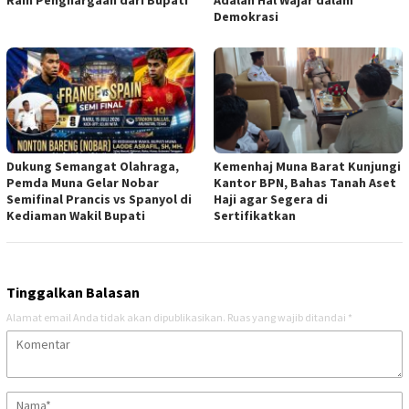
Demokrasi
Dukung Semangat Olahraga,
Kemenhaj Muna Barat Kunjungi
Pemda Muna Gelar Nobar
Kantor BPN, Bahas Tanah Aset
Semifinal Prancis vs Spanyol di
Haji agar Segera di
Kediaman Wakil Bupati
Sertifikatkan
Tinggalkan Balasan
Alamat email Anda tidak akan dipublikasikan.
Ruas yang wajib ditandai
*