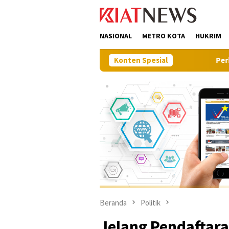
Loncat
tutup
ke
konten
NASIONAL
METRO KOTA
HUKRIM
Konten Spesial
Perkuat Sinergi Pem
Beranda
Politik
Jelang Pendaftara