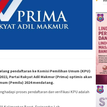
SU
elang pendaftaran ke Komisi Pemilihan Umum (KPU)
022, Partai Rakyat Adil Makmur (Prima) optimis akan
Umum (Pemilu) 2024 mendatang.
enghadapi proses pendaftaran dan verifikasi KPU adalah
A Kalimantan Barat, Ferinandus Lah.