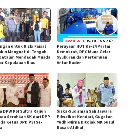
ngan untuk Rizki Faisal
Perayaan HUT Ke-24 Partai
kin Menguat di Tengah
Demokrat, DPC Muna Gelar
atalan Mendadak Musda
Syukuran dan Pertemuan
ar Kepulauan Riau
Antar Kader
a DPW PSI Sultra Rajiun
Siska-Sudirman Sah Jawara
da Serahkan SK dari DPP
Pilwalkot Kendari, Gugatan
da Ketua DPD PSI Se-
Yudhi-Nirna Ditolak MK Susul
ra
Rasak-Afdhal