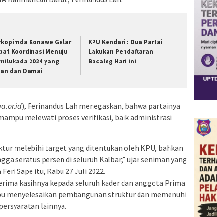
rkopimda Konawe Gelar
KPU Kendari : Dua Partai
pat Koordinasi Menuju
Lakukan Pendaftaran
milukada 2024 yang
Bacaleg Hari ini
an dan Damai
a.or.id
), Ferinandus Lah menegaskan, bahwa partainya
ampu melewati proses verifikasi, baik administrasi
tur melebihi target yang ditentukan oleh KPU, bahkan
a seratus persen di seluruh Kalbar,” ujar seniman yang
 Feri Sape itu, Rabu 27 Juli 2022.
erima kasihnya kepada seluruh kader dan anggota Prima
mpu menyelesaikan pembangunan struktur dan memenuhi
persyaratan lainnya.