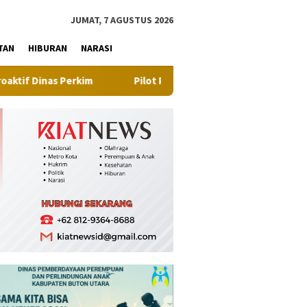
tutup
JUMAT, 7 AGUSTUS 2026
TAN
HIBURAN
NARASI
kim
Pilot Project, Kementerian ATR/BPN Uji Coba Layanan 