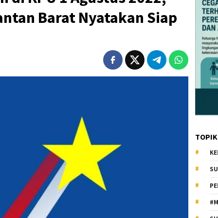
ntan Barat Nyatakan Siap
TOPIK
KE
SU
PE
#M