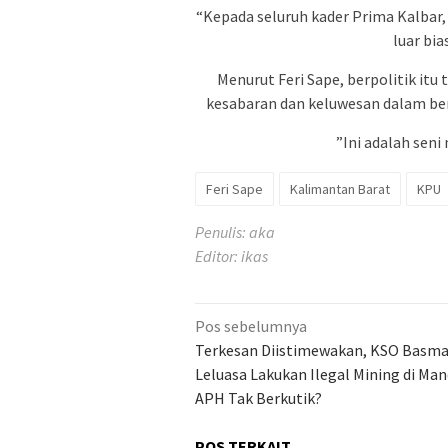
“Kepada seluruh kader Prima Kalbar, 
luar bi
Menurut Feri Sape, berpolitik it
kesabaran dan keluwesan dalam ber
”Ini adalah sen
Feri Sape
Kalimantan Barat
KPU
Penulis: aka
Editor: ikas
Navigasi
Pos sebelumnya
pos
Terkesan Diistimewakan, KSO Basm
Leluasa Lakukan Ilegal Mining di Man
APH Tak Berkutik?
POS TERKAIT