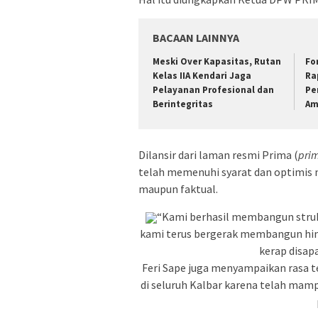
BACAAN LAINNYA
Meski Over Kapasitas, Rutan
Fo
Kelas IIA Kendari Jaga
Ra
Pelayanan Profesional dan
Pe
Berintegritas
Am
Dilansir dari laman resmi Prima (
prim
telah memenuhi syarat dan optimis m
maupun faktual.
“Kami berhasil membangun struk
kami terus bergerak membangun hingg
kerap disapa
Feri Sape juga menyampaikan rasa t
di seluruh Kalbar karena telah ma