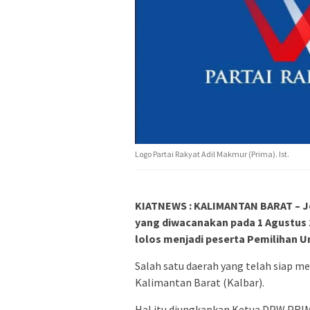
Logo Partai Rakyat Adil Makmur (Prima). Ist.
KIATNEWS : KALIMANTAN BARAT – J
yang diwacanakan pada 1 Agustus 2
lolos menjadi peserta Pemilihan 
Salah satu daerah yang telah siap m
Kalimantan Barat (Kalbar).
Hal itu diungkapkan Ketua DPW PRIM