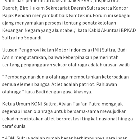
“Kami dari pemerintah daerah baik BPKAD, Inspektorat
Daerah, Biro Hukum Sekretariat Daerah Sultra serta Kantor
Pajak Kendari menyambut baik Bimtek ini. Forum ini sebagai
ajang menyamakan persepsi tentang penatakelolaan
Keuangan Negara yang akuntabel,” kata Kabid Akuntasi BPKAD
Sultra Ino Sopandi.
Utusan Pengprov Ikatan Motor Indonesia (IMI) Sultra, Budi
Amin mengutarakan, bahwa keberpihakan pemerintah
tentang penganggaran sektor olahraga adalah urusan wajib.
“Pembangunan dunia olahraga membutuhkan keterpaduan
semua elemen bangsa. Atlet adalah patriot. Pahlawan
olahraga,” kata Budi dengan gaya khasnya.
Ketua Umum KONI Sultra, Alvian Taufan Putra mengajak
segenap insan olahraga untuk bersama-sama mewujudkan
tekad menciptakan atlet berprestasi tingkat nasional hingga
taraf dunia.
“KONI Sultra adalah rumah besar berhimpunnya para insan