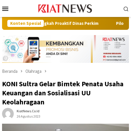
Loncat
Menu
ke
Mobile
konten
 Langkah Proaktif Dinas Perkim
Konten Spesial
Pilot Project, Kementeri
Beranda
Olahraga
KONI Sultra Gelar Bimtek Penata Usaha
Keuangan dan Sosialisasi UU
Keolahragaan
KiatNews.co.id
26 Agustus 2023