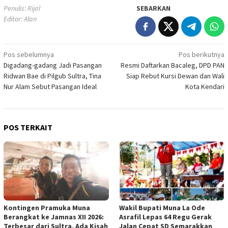
Penulis: Rijal
SEBARKAN
Editor: Alan
Navigasi
Pos sebelumnya
Pos berikutnya
Digadang-gadang Jadi Pasangan
Resmi Daftarkan Bacaleg, DPD PAN
pos
Ridwan Bae di Pilgub Sultra, Tina
Siap Rebut Kursi Dewan dan Wali
Nur Alam Sebut Pasangan Ideal
Kota Kendari
POS TERKAIT
Kontingen Pramuka Muna
Wakil Bupati Muna La Ode
Berangkat ke Jamnas XII 2026:
Asrafil Lepas 64 Regu Gerak
Terbesar dari Sultra, Ada Kisah
Jalan Cepat SD Semarakkan