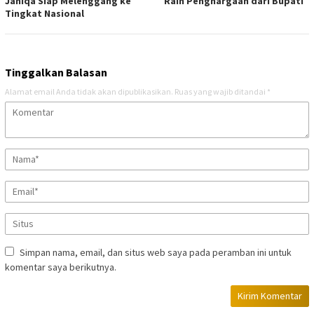
Janiqa Siap Melenggang ke
Raih Penghargaan dari Bupati
Tingkat Nasional
Tinggalkan Balasan
Alamat email Anda tidak akan dipublikasikan.
Ruas yang wajib ditandai
*
Simpan nama, email, dan situs web saya pada peramban ini untuk
komentar saya berikutnya.