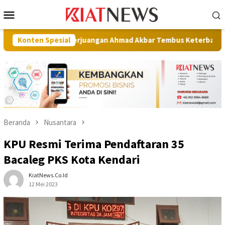
Loncat
Menu
ke
Mobile
konten
Kisah Perjuangan Ahmad Akbar Tembus Keterbatasan
Konten Spesial
Wakil
Beranda
Nusantara
KPU Resmi Terima Pendaftaran 35
Bacaleg PKS Kota Kendari
KiatNews.co.id
12 Mei 2023