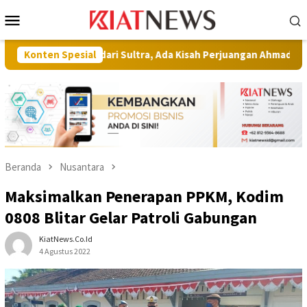
Loncat
Menu
ke
Mobile
konten
sar dari Sultra, Ada Kisah Perjuangan Ahmad Akbar Tembus Kete
Konten Spesial
Beranda
Nusantara
Maksimalkan Penerapan PPKM, Kodim
0808 Blitar Gelar Patroli Gabungan
KiatNews.co.id
4 Agustus 2022