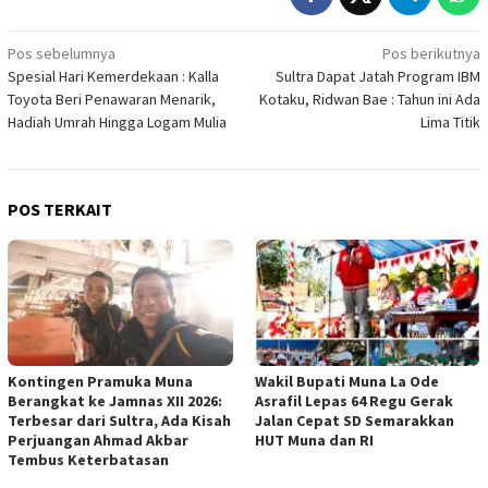
Navigasi
Pos sebelumnya
Pos berikutnya
Spesial Hari Kemerdekaan : Kalla
Sultra Dapat Jatah Program IBM
pos
Toyota Beri Penawaran Menarik,
Kotaku, Ridwan Bae : Tahun ini Ada
Hadiah Umrah Hingga Logam Mulia
Lima Titik
POS TERKAIT
Kontingen Pramuka Muna
Wakil Bupati Muna La Ode
Berangkat ke Jamnas XII 2026:
Asrafil Lepas 64 Regu Gerak
Terbesar dari Sultra, Ada Kisah
Jalan Cepat SD Semarakkan
Perjuangan Ahmad Akbar
HUT Muna dan RI
Tembus Keterbatasan