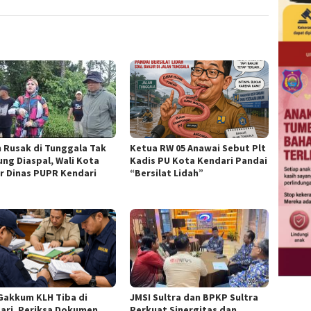
n Rusak di Tunggala Tak
Ketua RW 05 Anawai Sebut Plt
ung Diaspal, Wali Kota
Kadis PU Kota Kendari Pandai
r Dinas PUPR Kendari
“Bersilat Lidah”
Gakkum KLH Tiba di
JMSI Sultra dan BPKP Sultra
ari, Periksa Dokumen
Perkuat Sinergitas dan