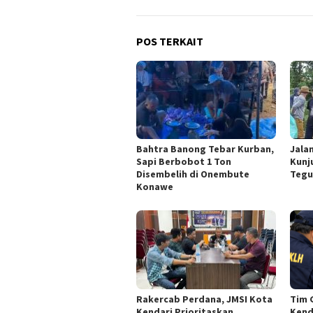
POS TERKAIT
Bahtra Banong Tebar Kurban,
Jala
Sapi Berbobot 1 Ton
Kunj
Disembelih di Onembute
Tegu
Konawe
Rakercab Perdana, JMSI Kota
Tim 
Kendari Prioritaskan
Kend