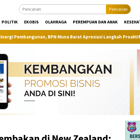
Pencarian
POLITIK
EKOBIS
OLAHRAGA
PEREMPUAN DAN ANAK
KESEHA
nan, BPN Muna Barat Apresiasi Langkah Proaktif Dinas Perkim
embakan di New Zealand: