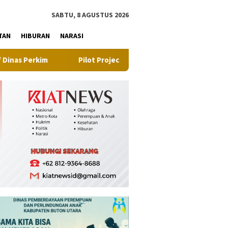
tutup
SABTU, 8 AGUSTUS 2026
TAN
HIBURAN
NARASI
Pilot Project, Kementerian ATR/BPN Uji Coba Layanan Peral