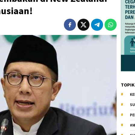
usiaan!
TOPIK
KE
SU
PE
#M