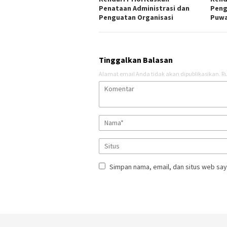
Penataan Administrasi dan
Peng
Penguatan Organisasi
Puw
Tinggalkan Balasan
Alamat email Anda tidak akan dipublikasikan.
Ru
Simpan nama, email, dan situs web say