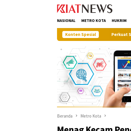
Loncat
tutup
ke
konten
NASIONAL
METRO KOTA
HUKRIM
Konten Spesial
Perkuat Sinergi Pembangu
Beranda
Metro Kota
Menag Kecam Pen