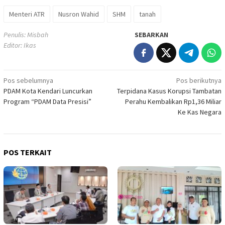
Menteri ATR
Nusron Wahid
SHM
tanah
Penulis: Misbah
SEBARKAN
Editor: Ikas
Navigasi
Pos sebelumnya
Pos berikutnya
PDAM Kota Kendari Luncurkan
Terpidana Kasus Korupsi Tambatan
pos
Program “PDAM Data Presisi”
Perahu Kembalikan Rp1,36 Miliar
Ke Kas Negara
POS TERKAIT