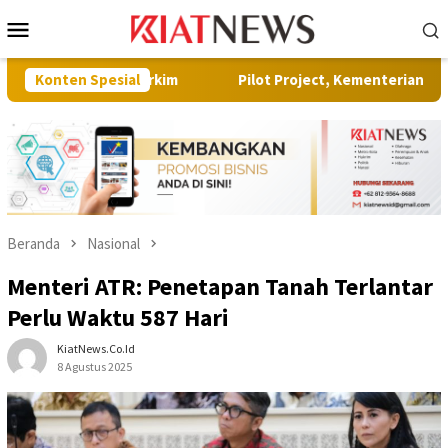
Loncat
Menu
ke
Mobile
konten
Dinas Perkim
Konten Spesial
Pilot Project, Kementerian ATR/BPN Uji Cob
Beranda
Nasional
Menteri ATR: Penetapan Tanah Terlantar
Perlu Waktu 587 Hari
KiatNews.co.id
8 Agustus 2025