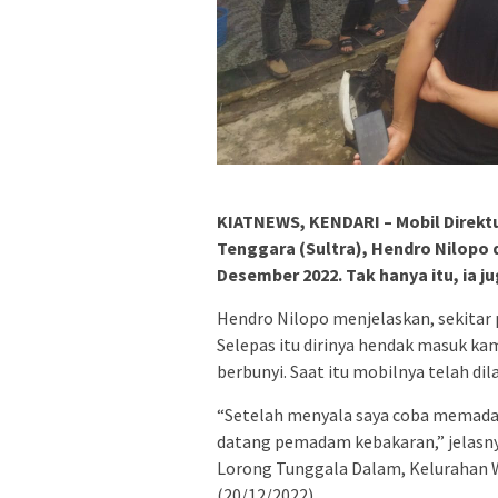
KIATNEWS, KENDARI – Mobil Direkt
Tenggara (Sultra), Hendro Nilopo d
Desember 2022. Tak hanya itu, ia j
Hendro Nilopo menjelaskan, sekitar p
Selepas itu dirinya hendak masuk ka
berbunyi. Saat itu mobilnya telah dil
“Setelah menyala saya coba memadamka
datang pemadam kebakaran,” jelasny
Lorong Tunggala Dalam, Kelurahan 
(20/12/2022).