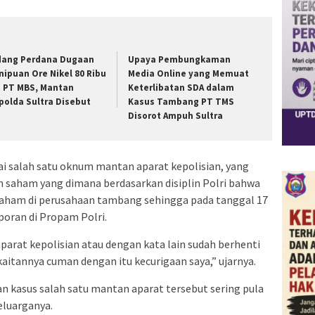
dang Perdana Dugaan
Upaya Pembungkaman
nipuan Ore Nikel 80 Ribu
Media Online yang Memuat
 PT MBS, Mantan
Keterlibatan SDA dalam
polda Sultra Disebut
Kasus Tambang PT TMS
Disorot Ampuh Sultra
 salah satu oknum mantan aparat kepolisian, yang
n saham yang dimana berdasarkan disiplin Polri bahwa
 saham di perusahaan tambang sehingga pada tanggal 17
oran di Propam Polri.
parat kepolisian atau dengan kata lain sudah berhenti
kaitannya cuman dengan itu kecurigaan saya,” ujarnya.
 kasus salah satu mantan aparat tersebut sering pula
eluarganya.