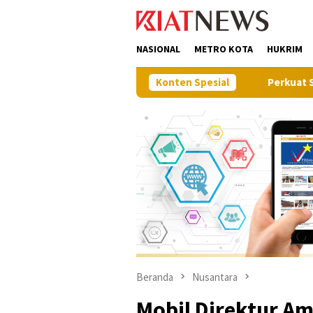
Loncat
tutup
ke
konten
NASIONAL
METRO KOTA
HUKRIM
Konten Spesial
Perkuat Sinergi Pembanguna
Beranda
Nusantara
Mobil Direktur Am