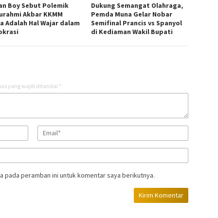
an Boy Sebut Polemik
Dukung Semangat Olahraga,
turahmi Akbar KKMM
Pemda Muna Gelar Nobar
ra Adalah Hal Wajar dalam
Semifinal Prancis vs Spanyol
krasi
di Kediaman Wakil Bupati
as yang wajib ditandai
*
a pada peramban ini untuk komentar saya berikutnya.