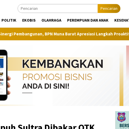
Pencarian
POLITIK
EKOBIS
OLAHRAGA
PEREMPUAN DAN ANAK
KESEHA
n, BPN Muna Barat Apresiasi Langkah Proaktif Dinas Perkim
puh Sultra Dibakar OTK,