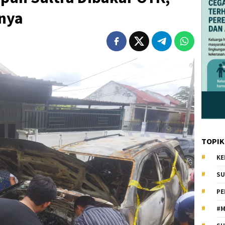
snya
TOPIK
KE
SU
PE
#M