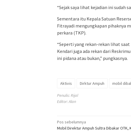
“Sejak saya lihat kejadian ini sudah 
Sementara itu Kepala Satuan Reserse
Fitrayadi mengungkapan pihaknya m
perkara (TKP).
“Seperti yang rekan-rekan lihat saat
Kendari juga ada rekan dari Reskr
ini pidana atau bukan,” pungkasnya.
Aktivis
Dirktur Ampuh
mobil diba
Penulis: Rijal
Editor: Alan
Navigasi
Pos sebelumnya
Mobil Direktur Ampuh Sultra Dibakar OTK, 