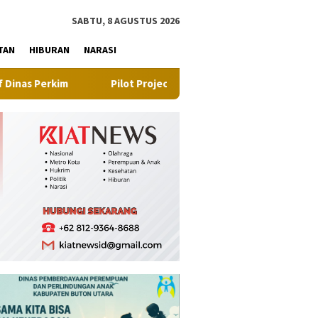
tutup
SABTU, 8 AGUSTUS 2026
TAN
HIBURAN
NARASI
Pilot Project, Kementerian ATR/BPN Uji Coba Layanan Peraliha