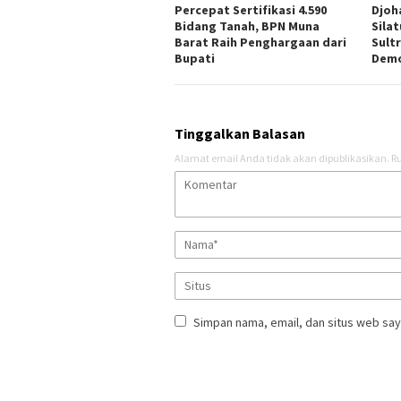
Percepat Sertifikasi 4.590
Djoh
Bidang Tanah, BPN Muna
Sila
Barat Raih Penghargaan dari
Sult
Bupati
Demo
Tinggalkan Balasan
Alamat email Anda tidak akan dipublikasikan.
Ru
Simpan nama, email, dan situs web say