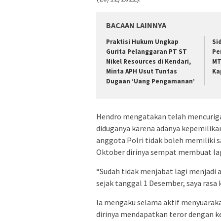
BACAAN LAINNYA
Praktisi Hukum Ungkap
Si
Gurita Pelanggaran PT ST
Pe
Nikel Resources di Kendari,
MT
Minta APH Usut Tuntas
Ka
Dugaan ‘Uang Pengamanan’
Hendro mengatakan telah mencurigai
diduganya karena adanya kepemilika
anggota Polri tidak boleh memiliki
Oktober dirinya sempat membuat lap
“Sudah tidak menjabat lagi menjadi a
sejak tanggal 1 Desember, saya rasa 
Ia mengaku selama aktif menyuarakan
dirinya mendapatkan teror dengan k