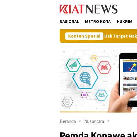
Loncat
tutup
ke
konten
NASIONAL
METRO KOTA
HUKRIM
/BPN Uji Coba Layanan Peralihan Hak Target Maksimal 10 Hari di 1
Konten Spesial
Beranda
Nusantara
Pemda Konawe ak