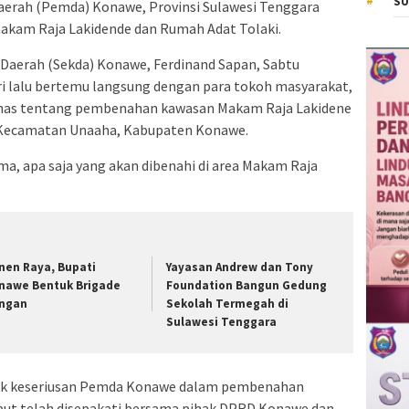
SU
rah (Pemda) Konawe, Provinsi Sulawesi Tenggara
akam Raja Lakidende dan Rumah Adat Tolaki.
 Daerah (Sekda) Konawe, Ferdinand Sapan, Sabtu
ari lalu bertemu langsung dengan para tokoh masyarakat,
has tentang pembenahan kawasan Makam Raja Lakidene
, Kecamatan Unaaha, Kabupaten Konawe.
a, apa saja yang akan dibenahi di area Makam Raja
nen Raya, Bupati
Yayasan Andrew dan Tony
nawe Bentuk Brigade
Foundation Bangun Gedung
ngan
Sekolah Termegah di
Sulawesi Tenggara
tuk keseriusan Pemda Konawe dalam pembenahan
but telah disepakati bersama pihak DPRD Konawe dan