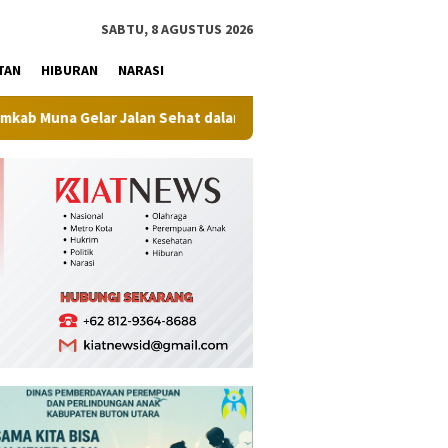
tutup
SABTU, 8 AGUSTUS 2026
TAN
HIBURAN
NARASI
 Jalan Sehat dalam Gerakan Muna Makan Jagung
Raih Jua