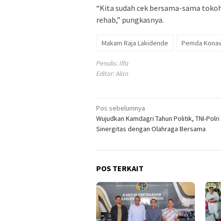
“Kita sudah cek bersama-sama tokoh 
rehab,” pungkasnya.
Makam Raja Lakidende
Pemda Kona
Penulis: Ilfa
Editor: Alan
Navigasi
Pos sebelumnya
Wujudkan Kamdagri Tahun Politik, TNI-Polri
pos
Sinergitas dengan Olahraga Bersama
POS TERKAIT