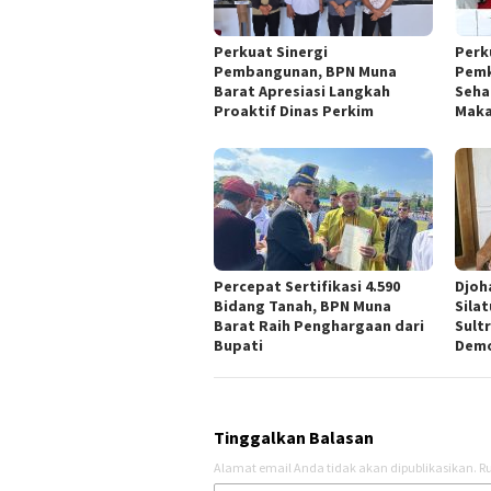
Perkuat Sinergi
Perk
Pembangunan, BPN Muna
Pemk
Barat Apresiasi Langkah
Seha
Proaktif Dinas Perkim
Maka
Percepat Sertifikasi 4.590
Djoh
Bidang Tanah, BPN Muna
Sila
Barat Raih Penghargaan dari
Sult
Bupati
Demo
Tinggalkan Balasan
Alamat email Anda tidak akan dipublikasikan.
Ru