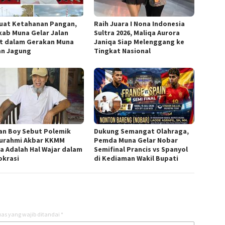
uat Ketahanan Pangan,
Raih Juara I Nona Indonesia
ab Muna Gelar Jalan
Sultra 2026, Maliqa Aurora
t dalam Gerakan Muna
Janiqa Siap Melenggang ke
n Jagung
Tingkat Nasional
an Boy Sebut Polemik
Dukung Semangat Olahraga,
turahmi Akbar KKMM
Pemda Muna Gelar Nobar
ra Adalah Hal Wajar dalam
Semifinal Prancis vs Spanyol
krasi
di Kediaman Wakil Bupati
as yang wajib ditandai
*