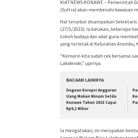
KIATNEWS:KONAWE – Pemerintah Dae
(Sultra) akan membenahi kawasan m
Hal tersebut disampaikan Sekretaris
(27/5/2023). Ia katakan, beberapa h
tokoh budaya dan adat guna memba
yang terletak di Kelurahan Arombu
“Kemarin kita sudah cek bersama-sam
Lakidende,” ujarnya.
BACAAN LAINNYA
Dugaan Korupsi Anggaran
Pa
Uang Makan Minum Setda
Ko
Konawe Tahun 2023 Capai
Pa
Rp9,2 Miliar
Ia mengatakan, ini merupakan ben
kawasan Makam Raja Lakidene terse