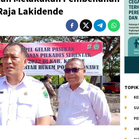
aja Lakidende
TOPIK
KE
SU
PE
#M