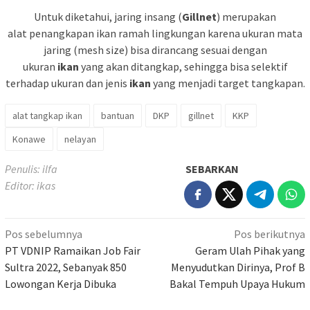
Untuk diketahui, jaring insang (
Gillnet
) merupakan
alat penangkapan ikan ramah lingkungan karena ukuran mata
jaring (mesh size) bisa dirancang sesuai dengan
ukuran
ikan
yang akan ditangkap, sehingga bisa selektif
terhadap ukuran dan jenis
ikan
yang menjadi target tangkapan.
alat tangkap ikan
bantuan
DKP
gillnet
KKP
Konawe
nelayan
Penulis: ilfa
SEBARKAN
Editor: ikas
Navigasi
Pos sebelumnya
Pos berikutnya
pos
PT VDNIP Ramaikan Job Fair
Geram Ulah Pihak yang
Sultra 2022, Sebanyak 850
Menyudutkan Dirinya, Prof B
Lowongan Kerja Dibuka
Bakal Tempuh Upaya Hukum