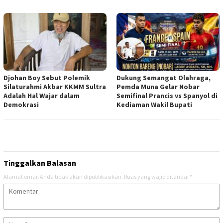
Djohan Boy Sebut Polemik
Dukung Semangat Olahraga,
Silaturahmi Akbar KKMM Sultra
Pemda Muna Gelar Nobar
Adalah Hal Wajar dalam
Semifinal Prancis vs Spanyol di
Demokrasi
Kediaman Wakil Bupati
Tinggalkan Balasan
Alamat email Anda tidak akan dipublikasikan.
Ruas yang wajib ditandai
*