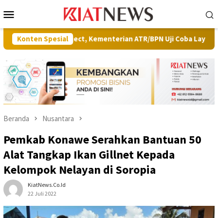
Loncat
Menu
ke
Mobile
konten
 Project, Kementerian ATR/BPN Uji Coba Layanan Peralihan Hak Ta
Konten Spesial
Beranda
Nusantara
Pemkab Konawe Serahkan Bantuan 50
Alat Tangkap Ikan Gillnet Kepada
Kelompok Nelayan di Soropia
KiatNews.co.id
22 Juli 2022