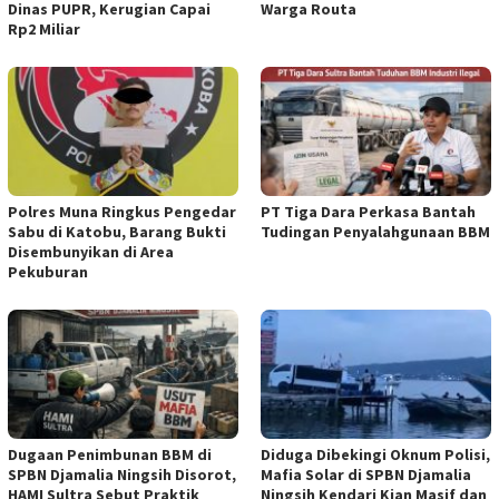
Dinas PUPR, Kerugian Capai
Warga Routa
Rp2 Miliar
Polres Muna Ringkus Pengedar
PT Tiga Dara Perkasa Bantah
Sabu di Katobu, Barang Bukti
Tudingan Penyalahgunaan BBM
Disembunyikan di Area
Pekuburan
Dugaan Penimbunan BBM di
Diduga Dibekingi Oknum Polisi,
SPBN Djamalia Ningsih Disorot,
Mafia Solar di SPBN Djamalia
HAMI Sultra Sebut Praktik
Ningsih Kendari Kian Masif dan