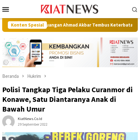
Loncat
Menu
ke
Mobile
konten
isah Perjuangan Ahmad Akbar Tembus Keterbatasan
Konten Spesial
Wakil 
Beranda
Hukrim
Polisi Tangkap Tiga Pelaku Curanmor di
Konawe, Satu Diantaranya Anak di
Bawah Umur
KiatNews.co.id
29 September 2022