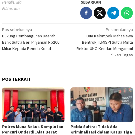
Penulis: ilfa
SEBARKAN
Editor: kas
Navigasi
Pos sebelumnya
Pos berikutnya
Dukung Pembangunan Daerah,
Dua Kelompok Mahasiswa
pos
Bank Sultra Beri Pinjaman Rp200
Bentrok, ILMISPI Sultra Minta
Miliar Kepada Pemda Konut
Rektor UHO Kendari Mengambil
Sikap Tegas
POS TERKAIT
Polres Muna Bekuk Komplotan
Polda Sultra: Tidak Ada
Pencuri Onderdil Alat Berat
Kriminalisasi dalam Kasus Tiga