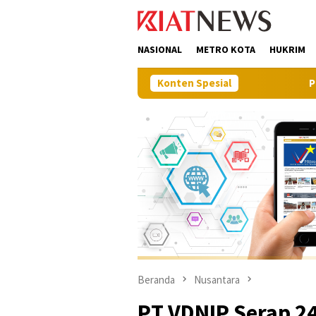
Loncat
tutup
ke
konten
NASIONAL
METRO KOTA
HUKRIM
Konten Spesial
Pilot Project, Kementer
Beranda
Nusantara
PT VDNIP Serap 24