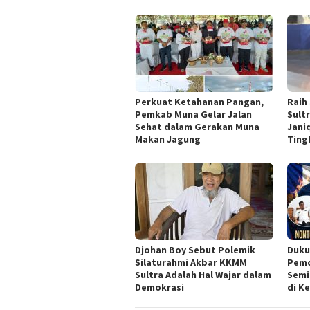
Perkuat Ketahanan Pangan,
Raih
Pemkab Muna Gelar Jalan
Sultr
Sehat dalam Gerakan Muna
Jani
Makan Jagung
Ting
Djohan Boy Sebut Polemik
Duku
Silaturahmi Akbar KKMM
Pemd
Sultra Adalah Hal Wajar dalam
Semi
Demokrasi
di K