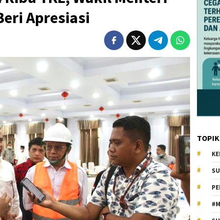
eri Apresiasi
TOPIK
KE
SU
PE
#M