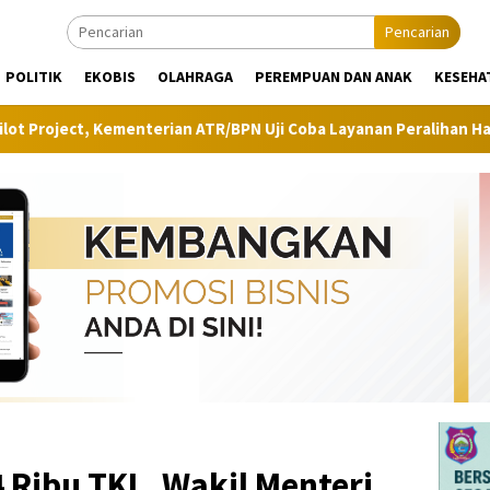
Pencarian
POLITIK
EKOBIS
OLAHRAGA
PEREMPUAN DAN ANAK
KESEHA
ian ATR/BPN Uji Coba Layanan Peralihan Hak Target Maksimal 10 H
 Ribu TKL, Wakil Menteri