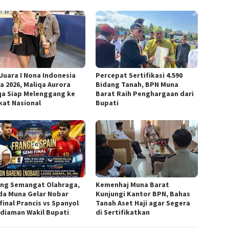
 Juara I Nona Indonesia
Percepat Sertifikasi 4.590
a 2026, Maliqa Aurora
Bidang Tanah, BPN Muna
qa Siap Melenggang ke
Barat Raih Penghargaan dari
kat Nasional
Bupati
ng Semangat Olahraga,
Kemenhaj Muna Barat
a Muna Gelar Nobar
Kunjungi Kantor BPN, Bahas
final Prancis vs Spanyol
Tanah Aset Haji agar Segera
ediaman Wakil Bupati
di Sertifikatkan