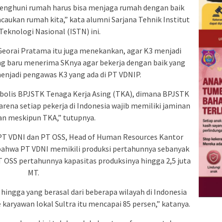
penghuni rumah harus bisa menjaga rumah dengan baik
aukan rumah kita,” kata alumni Sarjana Tehnik Institut
Teknologi Nasional (ISTN) ini.
Georai Pratama itu juga menekankan, agar K3 menjadi
ng baru menerima SKnya agar bekerja dengan baik yang
enjadi pengawas K3 yang ada di PT VDNIP.
bolis BPJSTK Tenaga Kerja Asing (TKA), dimana BPJSTK
ena setiap pekerja di Indonesia wajib memiliki jaminan
an meskipun TKA,” tutupnya.
 PT VDNI dan PT OSS, Head of Human Resources Kantor
bahwa PT VDNI memikili produksi pertahunnya sebanyak
T OSS pertahunnya kapasitas produksinya hingga 2,5 juta
MT.
hingga yang berasal dari beberapa wilayah di Indonesia
karyawan lokal Sultra itu mencapai 85 persen,” katanya.