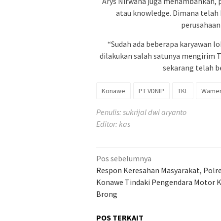
Arys Nirwana juga menambahkan, p
atau knowledge. Dimana telah
perusahaan
“Sudah ada beberapa karyawan loka
dilakukan salah satunya mengirim T
sekarang telah be
Konawe
PT VDNIP
TKL
Wamen
Penulis: sukrijal dwi aryanto
Editor: kas
Navigasi
Pos sebelumnya
pos
Respon Keresahan Masyarakat, Polr
Konawe Tindaki Pengendara Motor 
Brong
POS TERKAIT