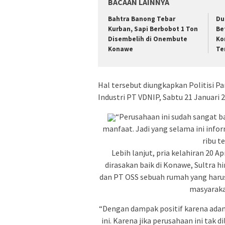
BACAAN LAINNYA
Bahtra Banong Tebar
Du
Kurban, Sapi Berbobot 1 Ton
Be
Disembelih di Onembute
Ko
Konawe
Te
Hal tersebut diungkapkan Politisi Pa
Industri PT VDNIP, Sabtu 21 Januari 2
“Perusahaan ini sudah sangat 
manfaat. Jadi yang selama ini info
ribu t
Lebih lanjut, pria kelahiran 20 
dirasakan baik di Konawe, Sultra 
dan PT OSS sebuah rumah yang harus
masyarakat
“Dengan dampak positif karena adany
ini. Karena jika perusahaan ini tak