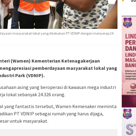
SU
ayaan masyarakat lokal yang dilakukan PT VDNIP dengan menyerap 24
nteri (Wamen) Kementerian Ketenagakerjaan
 mengapresiasi pemberdayaan masyarakat lokal yang
ndustri Park (VDNIP).
rusahaan asing yang beroperasi di kawasan mega industri
ja lokal sebanyak 24.326 orang.
kal yang fantastis tersebut, Wamen Kemenaker meminta
adikan PT VDNIP sebagai rumah yang harus dijaga,
esar untuk masyarakat.