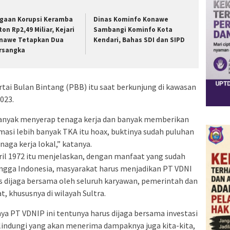
gaan Korupsi Keramba
Dinas Kominfo Konawe
ton Rp2,49 Miliar, Kejari
Sambangi Kominfo Kota
nawe Tetapkan Dua
Kendari, Bahas SDI dan SIPD
rsangka
rtai Bulan Bintang (PBB) itu saat berkunjung di kawasan
023.
banyak menyerap tenaga kerja dan banyak memberikan
rmasi lebih banyak TKA itu hoax, buktinya sudah puluhan
enaga kerja lokal,” katanya.
April 1972 itu menjelaskan, dengan manfaat yang sudah
hingga Indonesia, masyarakat harus menjadikan PT VDNI
 dijaga bersama oleh seluruh karyawan, pemerintah dan
, khususnya di wilayah Sultra.
a PT VDNIP ini tentunya harus dijaga bersama investasi
 dilindungi yang akan menerima dampaknya juga kita-kita,