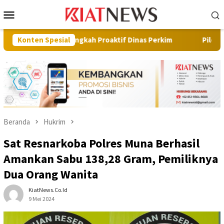
Loncat
Menu
ke
Mobile
konten
i Langkah Proaktif Dinas Perkim
Konten Spesial
Pilot Project, Kementer
Beranda
Hukrim
Sat Resnarkoba Polres Muna Berhasil
Amankan Sabu 138,28 Gram, Pemiliknya
Dua Orang Wanita
KiatNews.co.id
9 Mei 2024