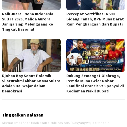
Raih Juara I Nona Indonesia
Percepat Sertifikasi 4.590
Sultra 2026, Maliqa Aurora
Bidang Tanah, BPN Muna Barat
Janiqa Siap Melenggang ke
Raih Penghargaan dari Bupati
Tingkat Nasional
Djohan Boy Sebut Polemik
Dukung Semangat Olahraga,
Silaturahmi Akbar KKMM Sultra
Pemda Muna Gelar Nobar
Adalah Hal Wajar dalam
Semifinal Prancis vs Spanyol di
Demokrasi
Kediaman Wakil Bupati
Tinggalkan Balasan
Alamat email Anda tidak akan dipublikasikan.
Ruas yang wajib ditandai
*