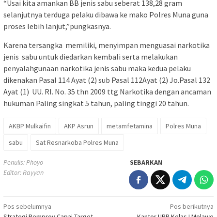
“Usai kita amankan BB jenis sabu seberat 138,28 gram
selanjutnya terduga pelaku dibawa ke mako Polres Muna guna
proses lebih lanjut,”pungkasnya.
Karena tersangka memiliki, menyimpan menguasai narkotika
jenis sabu untuk diedarkan kembali serta melakukan
penyalahgunaan narkotika jenis sabu maka kedua pelaku
dikenakan Pasal 114 Ayat (2) sub Pasal 112Ayat (2) Jo.Pasal 132
Ayat (1) UU. RI. No. 35 thn 2009 ttg Narkotika dengan ancaman
hukuman Paling singkat 5 tahun, paling tinggi 20 tahun.
AKBP Mulkaifin
AKP Asrun
metamfetamina
Polres Muna
sabu
Sat Resnarkoba Polres Muna
Penulis: Phoyo
SEBARKAN
Editor: Rayyan
Navigasi
Pos sebelumnya
Pos berikutnya
Strategi Pemprov Capai Target
Kantor UPP Kelas I Molawe