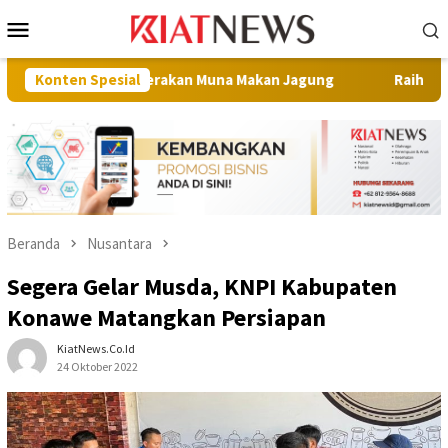
Loncat
Menu
ke
Mobile
konten
am Gerakan Muna Makan Jagung
Konten Spesial
Raih Juara I Nona Indone
Beranda
Nusantara
Segera Gelar Musda, KNPI Kabupaten
Konawe Matangkan Persiapan
KiatNews.co.id
24 Oktober 2022