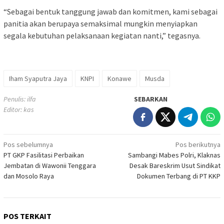
“Sebagai bentuk tanggung jawab dan komitmen, kami sebagai
panitia akan berupaya semaksimal mungkin menyiapkan
segala kebutuhan pelaksanaan kegiatan nanti,” tegasnya.
Iham Syaputra Jaya
KNPI
Konawe
Musda
Penulis: ilfa
SEBARKAN
Editor: kas
Navigasi
Pos sebelumnya
Pos berikutnya
PT GKP Fasilitasi Perbaikan
Sambangi Mabes Polri, Klaknas
pos
Jembatan di Wawonii Tenggara
Desak Bareskrim Usut Sindikat
dan Mosolo Raya
Dokumen Terbang di PT KKP
POS TERKAIT