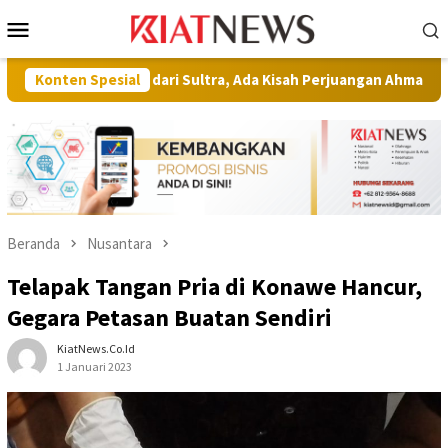
Loncat
Menu
ke
Mobile
konten
sar dari Sultra, Ada Kisah Perjuangan Ahmad Akbar Tembus Kete
Konten Spesial
Beranda
Nusantara
Telapak Tangan Pria di Konawe Hancur,
Gegara Petasan Buatan Sendiri
KiatNews.co.id
1 Januari 2023