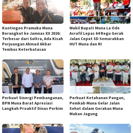
Kontingen Pramuka Muna
Wakil Bupati Muna La Ode
Berangkat ke Jamnas XII 2026:
Asrafil Lepas 64 Regu Gerak
Terbesar dari Sultra, Ada Kisah
Jalan Cepat SD Semarakkan
Perjuangan Ahmad Akbar
HUT Muna dan RI
Tembus Keterbatasan
Perkuat Sinergi Pembangunan,
Perkuat Ketahanan Pangan,
BPN Muna Barat Apresiasi
Pemkab Muna Gelar Jalan
Langkah Proaktif Dinas Perkim
Sehat dalam Gerakan Muna
Makan Jagung