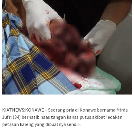
KIATNEWS:KONAWE – Seorang pria di Konawe bernama Mirda
Jufri (34) bernasib naas tangan kanas putus akibat ledakan
petasan kaleng yang dibuatnya sendiri.