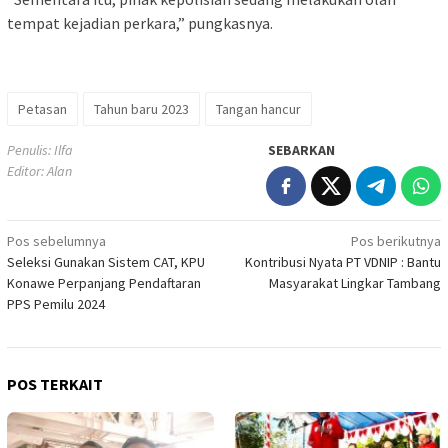
tempat kejadian perkara,” pungkasnya.
Petasan
Tahun baru 2023
Tangan hancur
Penulis: Ilfa
SEBARKAN
Editor: Alan
Navigasi
Pos sebelumnya
Pos berikutnya
Seleksi Gunakan Sistem CAT, KPU
Kontribusi Nyata PT VDNIP : Bantu
pos
Konawe Perpanjang Pendaftaran
Masyarakat Lingkar Tambang
PPS Pemilu 2024
POS TERKAIT