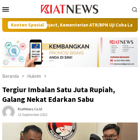
Loncat
Menu
ke
Mobile
konten
lot Project, Kementerian ATR/BPN Uji Coba Layanan Peralihan Hak
Konten Spesial
Beranda
Hukrim
Tergiur Imbalan Satu Juta Rupiah,
Galang Nekat Edarkan Sabu
KiatNews.co.id
13 September 2022