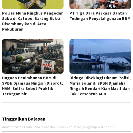
Polres Muna Ringkus Pengedar
PT Tiga Dara Perkasa Bantah
Sabu di Katobu, Barang Bukti
Tudingan Penyalahgunaan BBM
Disembunyikan di Area
Pekuburan
Dugaan Penimbunan BBM di
Diduga Dibekingi Oknum Polisi,
SPBN Djamalia Ningsih Disorot,
Mafia Solar di SPBN Djamalia
HAMI Sultra Sebut Praktik
Ningsih Kendari Kian Masif dan
Terorganisir
Tak Tersentuh APH
Tinggalkan Balasan
Alamat email Anda tidak akan dipublikasikan.
Ruas yang wajib ditandai
*