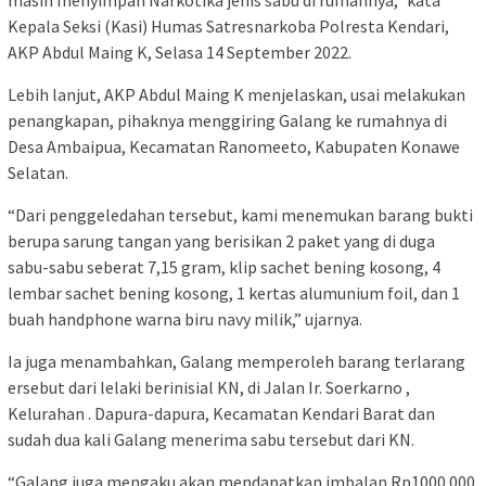
masih menyimpan Narkotika jenis sabu di rumahnya,” kata
Kepala Seksi (Kasi) Humas Satresnarkoba Polresta Kendari,
AKP Abdul Maing K, Selasa 14 September 2022.
Lebih lanjut, AKP Abdul Maing K menjelaskan, usai melakukan
penangkapan, pihaknya menggiring Galang ke rumahnya di
Desa Ambaipua, Kecamatan Ranomeeto, Kabupaten Konawe
Selatan.
“Dari penggeledahan tersebut, kami menemukan barang bukti
berupa sarung tangan yang berisikan 2 paket yang di duga
sabu-sabu seberat 7,15 gram, klip sachet bening kosong, 4
lembar sachet bening kosong, 1 kertas alumunium foil, dan 1
buah handphone warna biru navy milik,” ujarnya.
Ia juga menambahkan, Galang memperoleh barang terlarang
ersebut dari lelaki berinisial KN, di Jalan Ir. Soerkarno ,
Kelurahan . Dapura-dapura, Kecamatan Kendari Barat dan
sudah dua kali Galang menerima sabu tersebut dari KN.
“Galang juga mengaku akan mendapatkan imbalan Rp1000.000