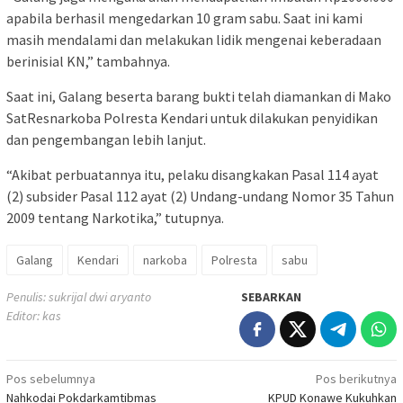
apabila berhasil mengedarkan 10 gram sabu. Saat ini kami
masih mendalami dan melakukan lidik mengenai keberadaan
berinisial KN,” tambahnya.
Saat ini, Galang beserta barang bukti telah diamankan di Mako
SatResnarkoba Polresta Kendari untuk dilakukan penyidikan
dan pengembangan lebih lanjut.
“Akibat perbuatannya itu, pelaku disangkakan Pasal 114 ayat
(2) subsider Pasal 112 ayat (2) Undang-undang Nomor 35 Tahun
2009 tentang Narkotika,” tutupnya.
Galang
Kendari
narkoba
Polresta
sabu
Penulis: sukrijal dwi aryanto
SEBARKAN
Editor: kas
Navigasi
Pos sebelumnya
Pos berikutnya
Nahkodai Pokdarkamtibmas
KPUD Konawe Kukuhkan