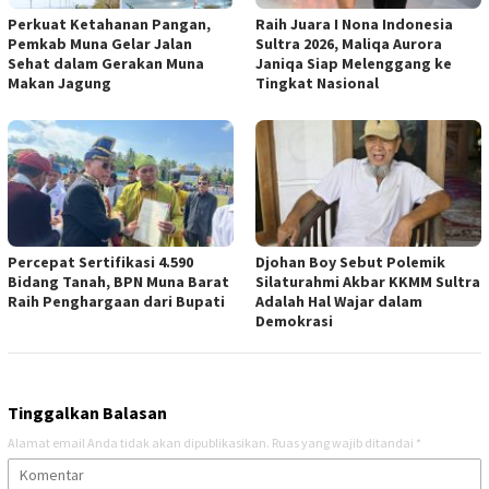
Perkuat Ketahanan Pangan,
Raih Juara I Nona Indonesia
Pemkab Muna Gelar Jalan
Sultra 2026, Maliqa Aurora
Sehat dalam Gerakan Muna
Janiqa Siap Melenggang ke
Makan Jagung
Tingkat Nasional
Percepat Sertifikasi 4.590
Djohan Boy Sebut Polemik
Bidang Tanah, BPN Muna Barat
Silaturahmi Akbar KKMM Sultra
Raih Penghargaan dari Bupati
Adalah Hal Wajar dalam
Demokrasi
Tinggalkan Balasan
Alamat email Anda tidak akan dipublikasikan.
Ruas yang wajib ditandai
*