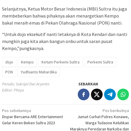
Selanjutnya, Ketua Motor Besar Indonesia (MBI) Sultra itu juga
membeberkan bahwa pihaknya akan menargetkan Kempo
bakal meraih emas di Pekan Olahraga Nasional (PON) nanti.
“Untuk dojo eksekutif nanti letaknya di Kota Kendari dan nanti
mungkin juga kita akan bangun onbu untuk saran pusat
Kempo,”pungkasnya.
dojo
Kempo
Ketum Perkemi Sultra
Perkemi Sultra
PON
Yudhianto Mahardika
Penulis: Sukrijal Dwi Aryanto
SEBARKAN
Editor: Phoyo
Navigasi
Pos sebelumnya
Pos berikutnya
Dispar Bersama ARE Entertainment
Jumat Curhat Polres Konawe,
pos
Gelar Keren Beken Sultra 2023
Warga Tudaone Keluhkan
Maraknya Peredaran Narkoba dan