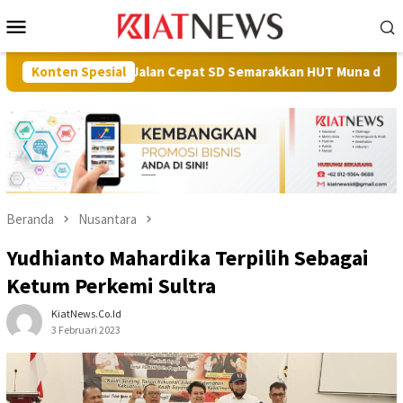
Loncat
Menu
ke
Mobile
konten
u Gerak Jalan Cepat SD Semarakkan HUT Muna dan RI
Konten Spesial
Perk
Beranda
Nusantara
Yudhianto Mahardika Terpilih Sebagai
Ketum Perkemi Sultra
KiatNews.co.id
3 Februari 2023