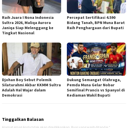
Raih Juara I Nona Indonesia
Percepat Sertifikasi 4.590
Sultra 2026, Maliqa Aurora
Bidang Tanah, BPN Muna Barat
Janiqa Siap Melenggang ke
Raih Penghargaan dari Bupati
Tingkat Nasional
Djohan Boy Sebut Polemik
Dukung Semangat Olahraga,
Silaturahmi Akbar KKMM Sultra
Pemda Muna Gelar Nobar
Adalah Hal Wajar dalam
Semifinal Prancis vs Spanyol di
Demokrasi
Kediaman Wakil Bupati
Tinggalkan Balasan
Alamat email Anda tidak akan dipublikasikan.
Ruas yang wajib ditandai
*