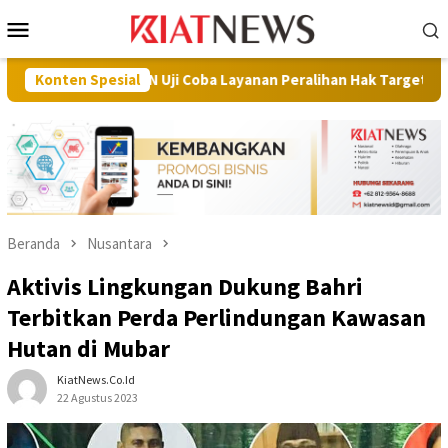
Loncat
Menu
ke
Mobile
konten
/BPN Uji Coba Layanan Peralihan Hak Target Maksimal 10 Hari di 1
Konten Spesial
Beranda
Nusantara
Aktivis Lingkungan Dukung Bahri
Terbitkan Perda Perlindungan Kawasan
Hutan di Mubar
KiatNews.co.id
22 Agustus 2023