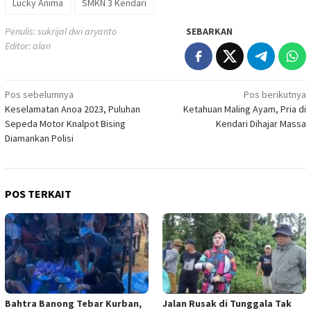
Lucky Anima
SMKN 3 Kendari
Penulis: sukrijal dwi aryanto
SEBARKAN
Editor: alan
Navigasi
Pos sebelumnya
Pos berikutnya
Keselamatan Anoa 2023, Puluhan
Ketahuan Maling Ayam, Pria di
pos
Sepeda Motor Knalpot Bising
Kendari Dihajar Massa
Diamankan Polisi
POS TERKAIT
Bahtra Banong Tebar Kurban,
Jalan Rusak di Tunggala Tak