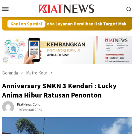
Loncat
Menu
ke
Mobile
konten
N Uji Coba Layanan Peralihan Hak Target Maksimal 10 Hari di 15 K
Konten Spesial
Beranda
Metro Kota
Anniversary SMKN 3 Kendari : Lucky
Anima Hibur Ratusan Penonton
KiatNews.co.id
19 Februari 2023