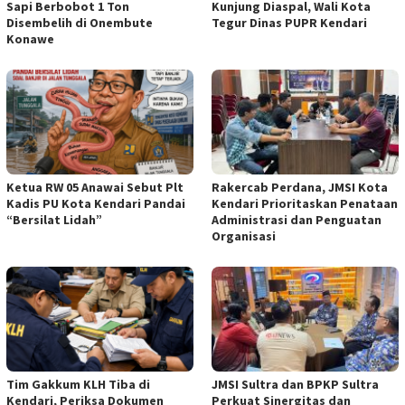
Sapi Berbobot 1 Ton
Kunjung Diaspal, Wali Kota
Disembelih di Onembute
Tegur Dinas PUPR Kendari
Konawe
Ketua RW 05 Anawai Sebut Plt
Rakercab Perdana, JMSI Kota
Kadis PU Kota Kendari Pandai
Kendari Prioritaskan Penataan
“Bersilat Lidah”
Administrasi dan Penguatan
Organisasi
Tim Gakkum KLH Tiba di
JMSI Sultra dan BPKP Sultra
Kendari, Periksa Dokumen
Perkuat Sinergitas dan