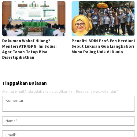
Dokumen Wakaf Hilang?
Peneliti BRIN Prof. Een Herdiani
Menteri ATR/BPN: Ini Solusi
Sebut Lukisan Gua Liangkabori
Agar Tanah Tetap Bisa
Muna Paling Unik di Dunia
Disertipikatkan
Tinggalkan Balasan
Alamat email Anda tidak akan dipublikasikan.
Ruas yang wajib ditandai
*