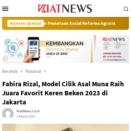
Loncat
Menu
ke
Mobile
konten
ar Pemetaan Sosial Reforma Agraria
Konten Spesial
Hadir di Istana Merd
Beranda
Nasional
Fahira Rizal, Model Cilik Asal Muna Raih
Juara Favorit Keren Beken 2023 di
Jakarta
KiatNews.co.id
2 Maret 2023