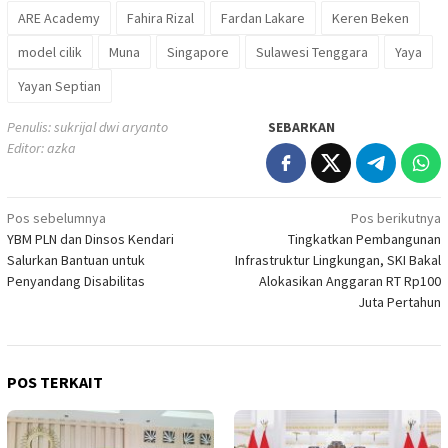
ARE Academy
Fahira Rizal
Fardan Lakare
Keren Beken
model cilik
Muna
Singapore
Sulawesi Tenggara
Yaya
Yayan Septian
Penulis: sukrijal dwi aryanto
SEBARKAN
Editor: azka
Navigasi
Pos sebelumnya
Pos berikutnya
YBM PLN dan Dinsos Kendari
Tingkatkan Pembangunan
pos
Salurkan Bantuan untuk
Infrastruktur Lingkungan, SKI Bakal
Penyandang Disabilitas
Alokasikan Anggaran RT Rp100
Juta Pertahun
POS TERKAIT