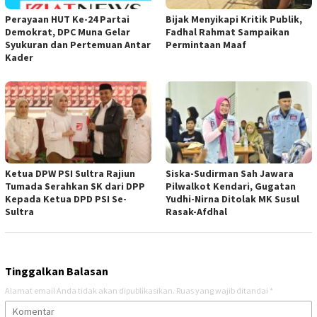
Perayaan HUT Ke-24 Partai
Bijak Menyikapi Kritik Publik,
Demokrat, DPC Muna Gelar
Fadhal Rahmat Sampaikan
Syukuran dan Pertemuan Antar
Permintaan Maaf
Kader
Ketua DPW PSI Sultra Rajiun
Siska-Sudirman Sah Jawara
Tumada Serahkan SK dari DPP
Pilwalkot Kendari, Gugatan
Kepada Ketua DPD PSI Se-
Yudhi-Nirna Ditolak MK Susul
Sultra
Rasak-Afdhal
Tinggalkan Balasan
Alamat email Anda tidak akan dipublikasikan.
Ruas yang wajib ditandai
*