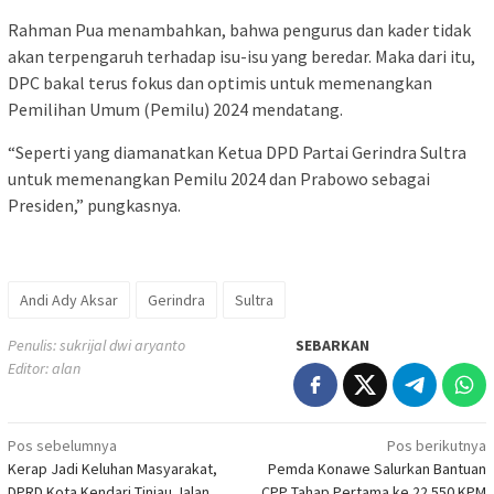
Rahman Pua menambahkan, bahwa pengurus dan kader tidak
akan terpengaruh terhadap isu-isu yang beredar. Maka dari itu,
DPC bakal terus fokus dan optimis untuk memenangkan
Pemilihan Umum (Pemilu) 2024 mendatang.
“Seperti yang diamanatkan Ketua DPD Partai Gerindra Sultra
untuk memenangkan Pemilu 2024 dan Prabowo sebagai
Presiden,” pungkasnya.
Andi Ady Aksar
Gerindra
Sultra
Penulis: sukrijal dwi aryanto
SEBARKAN
Editor: alan
Navigasi
Pos sebelumnya
Pos berikutnya
Kerap Jadi Keluhan Masyarakat,
Pemda Konawe Salurkan Bantuan
pos
DPRD Kota Kendari Tinjau Jalan
CPP Tahap Pertama ke 22.550 KPM