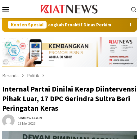
Loncat
Menu
ke
Mobile
konten
iasi Langkah Proaktif Dinas Perkim
Konten Spesial
Pilot Project, Kemen
Beranda
Politik
Internal Partai Dinilai Kerap Diintervensi
Pihak Luar, 17 DPC Gerindra Sultra Beri
Peringatan Keras
KiatNews.co.id
23 Mei 2023