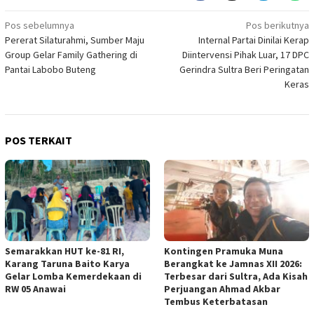
Navigasi
Pos sebelumnya
Pos berikutnya
Pererat Silaturahmi, Sumber Maju
Internal Partai Dinilai Kerap
pos
Group Gelar Family Gathering di
Diintervensi Pihak Luar, 17 DPC
Pantai Labobo Buteng
Gerindra Sultra Beri Peringatan
Keras
POS TERKAIT
Semarakkan HUT ke-81 RI,
Kontingen Pramuka Muna
Karang Taruna Baito Karya
Berangkat ke Jamnas XII 2026:
Gelar Lomba Kemerdekaan di
Terbesar dari Sultra, Ada Kisah
RW 05 Anawai
Perjuangan Ahmad Akbar
Tembus Keterbatasan