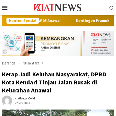
Loncat
Menu
ke
Mobile
konten
 di RW 05 Anawai
Konten Spesial
Kontingen Pramuka Muna Berangkat ke 
Beranda
Nusantara
Kerap Jadi Keluhan Masyarakat, DPRD
Kota Kendari Tinjau Jalan Rusak di
Kelurahan Anawai
KiatNews.co.id
22 Mei 2023