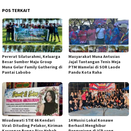
POS TERKAIT
Pererat Silaturahmi, Keluarga
Masyarakat Muna Antusias
Besar Sumber Maju Group
Jajal Tantangan Tenis Meja
Muna Gelar Family Gathering di
PTM Wamelai di SOR Laode
Pantai Labobo
Pandu Kota Raha
Wisudawati STIE 66 Kendari
14 Musisi Lokal Konawe
Viral: Dituding Pelakor, Kiriman
Berhasil Menghibur
Karangan Bunga Picu Heboh
Pengunjung di ICP yang