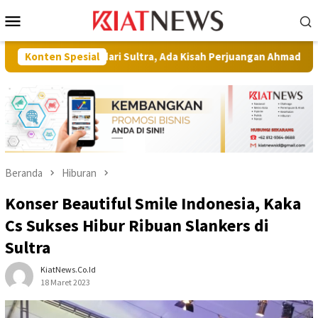
Loncat
Menu
ke
Mobile
konten
ar dari Sultra, Ada Kisah Perjuangan Ahmad Akbar Tembus Kete
Konten Spesial
Beranda
Hiburan
Konser Beautiful Smile Indonesia, Kaka
Cs Sukses Hibur Ribuan Slankers di
Sultra
KiatNews.co.id
18 Maret 2023