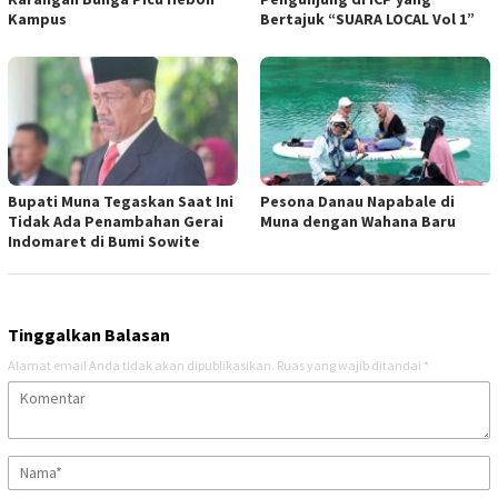
Kampus
Bertajuk “SUARA LOCAL Vol 1”
Bupati Muna Tegaskan Saat Ini
Pesona Danau Napabale di
Tidak Ada Penambahan Gerai
Muna dengan Wahana Baru
Indomaret di Bumi Sowite
Tinggalkan Balasan
Alamat email Anda tidak akan dipublikasikan.
Ruas yang wajib ditandai
*