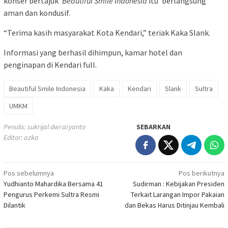
konser bertajuk ‘
Beautiful Smile Indonesia
itu’ berlangsung
aman dan kondusif.
“Terima kasih masyarakat Kota Kendari,” teriak Kaka Slank.
Informasi yang berhasil dihimpun, kamar hotel dan
penginapan di Kendari full.
Beautiful Smile Indonesia
Kaka
Kendari
Slank
Sultra
UMKM
Penulis: sukrijal dwi aryanto
SEBARKAN
Editor: azka
Navigasi
Pos sebelumnya
Pos berikutnya
Yudhianto Mahardika Bersama 41
Sudirman : Kebijakan Presiden
pos
Pengurus Perkemi Sultra Resmi
Terkait Larangan Impor Pakaian
Dilantik
dan Bekas Harus Ditinjau Kembali