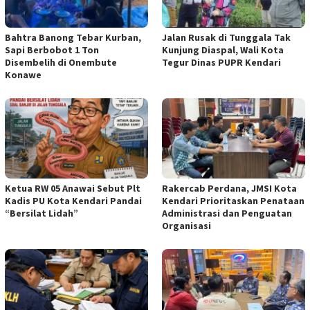
Bahtra Banong Tebar Kurban,
Jalan Rusak di Tunggala Tak
Sapi Berbobot 1 Ton
Kunjung Diaspal, Wali Kota
Disembelih di Onembute
Tegur Dinas PUPR Kendari
Konawe
Ketua RW 05 Anawai Sebut Plt
Rakercab Perdana, JMSI Kota
Kadis PU Kota Kendari Pandai
Kendari Prioritaskan Penataan
“Bersilat Lidah”
Administrasi dan Penguatan
Organisasi