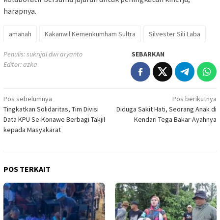
harapnya.
amanah
Kakanwil Kemenkumham Sultra
Silvester Sili Laba
Penulis: sukrijal dwi aryanto
SEBARKAN
Editor: azka
Navigasi
Pos sebelumnya
Pos berikutnya
Tingkatkan Solidaritas, Tim Divisi
Diduga Sakit Hati, Seorang Anak di
pos
Data KPU Se-Konawe Berbagi Takjil
Kendari Tega Bakar Ayahnya
kepada Masyakarat
POS TERKAIT