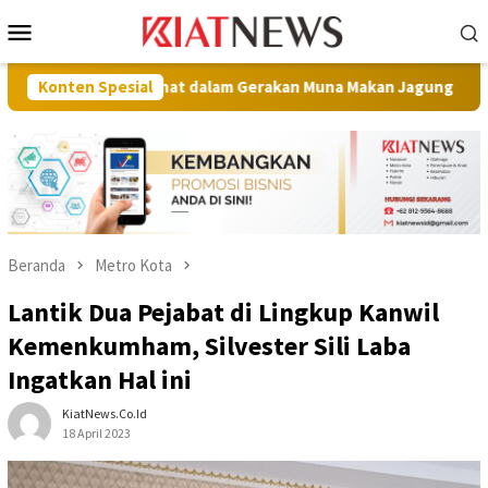
Loncat
Menu
ke
Mobile
konten
n Sehat dalam Gerakan Muna Makan Jagung
Konten Spesial
Raih Juara I 
Beranda
Metro Kota
Lantik Dua Pejabat di Lingkup Kanwil
Kemenkumham, Silvester Sili Laba
Ingatkan Hal ini
KiatNews.co.id
18 April 2023