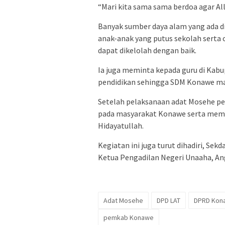
“Mari kita sama sama berdoa agar Al
Banyak sumber daya alam yang ada di
anak-anak yang putus sekolah serta
dapat dikelolah dengan baik.
Ia juga meminta kepada guru di Kabu
pendidikan sehingga SDM Konawe ma
Setelah pelaksanaan adat Mosehe p
pada masyarakat Konawe serta memb
Hidayatullah.
Kegiatan ini juga turut dihadiri, Se
Ketua Pengadilan Negeri Unaaha, A
Adat Mosehe
DPD LAT
DPRD Kon
pemkab Konawe