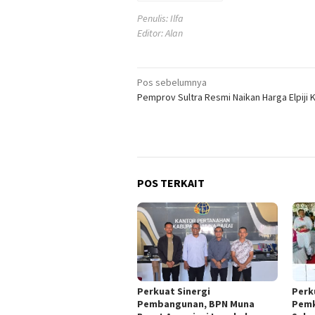
Penulis: Ilfa
Editor: Alan
Navigasi
Pos sebelumnya
Pemprov Sultra Resmi Naikan Harga Elpiji 
pos
POS TERKAIT
Perkuat Sinergi
Perk
Pembangunan, BPN Muna
Pemk