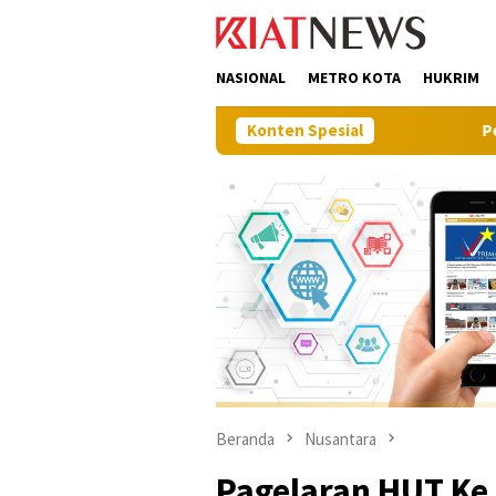
Loncat
tutup
ke
konten
NASIONAL
METRO KOTA
HUKRIM
Konten Spesial
Perkuat Sinergi Pembang
Beranda
Nusantara
Pagelaran HUT Ke