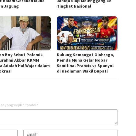
t dalam Gerakan Muna
Janiqa Siap Melenggang ke
n Jagung
Tingkat Nasional
an Boy Sebut Polemik
Dukung Semangat Olahraga,
turahmi Akbar KKMM
Pemda Muna Gelar Nobar
ra Adalah Hal Wajar dalam
Semifinal Prancis vs Spanyol
krasi
di Kediaman Wakil Bupati
as yang wajib ditandai
*