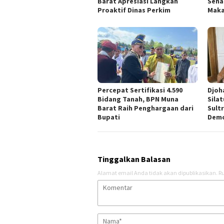
Barat Apresiasi Langkah
Seha
Proaktif Dinas Perkim
Maka
Percepat Sertifikasi 4.590
Djoh
Bidang Tanah, BPN Muna
Sila
Barat Raih Penghargaan dari
Sult
Bupati
Demo
Tinggalkan Balasan
Alamat email Anda tidak akan dipublikasikan.
Ru