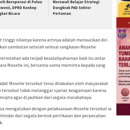
sih Beroperasi di Pulau
Morowali Belajar Strategi
wonii, DPRD Konkep
Dongkrak PAD Sektor
gkat Bicara
Pertanian
t tinggi nilainya karena artinya adalah mensucikan diri
ikan sambutan setelah selesai rangkaian Mosehe.
erintahan ada terjadi kesalahpahaman baik itu antar
cara Mosehe ini, bersama-sama meminta kepada sang
adat Mosehe tersebut terus dilakukan oleh masyarakat
 tersebut tidak melanggar syariat keagamaan karena
ncipta agar di jauhkan dari segala marabahaya.
asa mengatakan dengan pelaksanaan Mosehe tersebut ia
hindar dari segala bentuk pertikaian dan perpecahan
k.