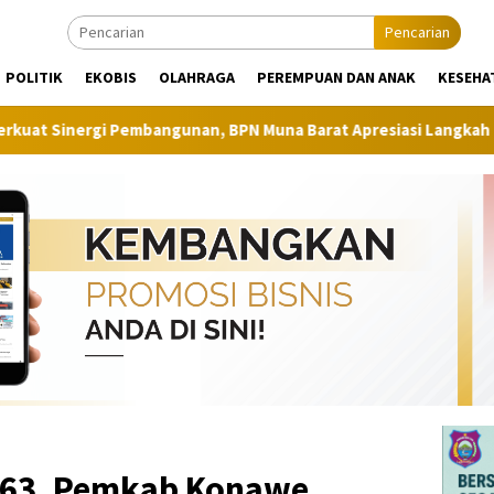
Pencarian
POLITIK
EKOBIS
OLAHRAGA
PEREMPUAN DAN ANAK
KESEHA
unan, BPN Muna Barat Apresiasi Langkah Proaktif Dinas Perkim
 63, Pemkab Konawe