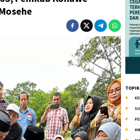
 Mosehe
TOPIK
KE
SU
PE
#M