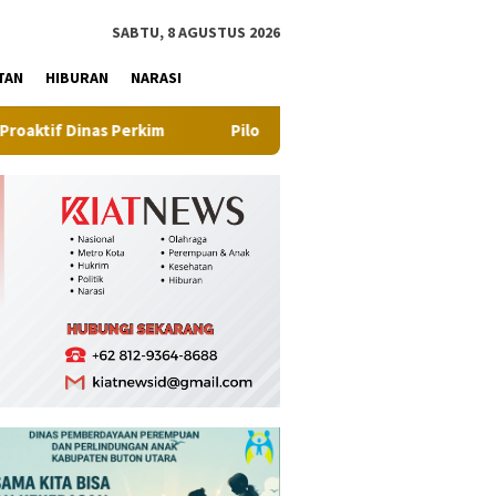
tutup
SABTU, 8 AGUSTUS 2026
TAN
HIBURAN
NARASI
Pilot Project, Kementerian ATR/BPN Uji Coba Layanan Pera