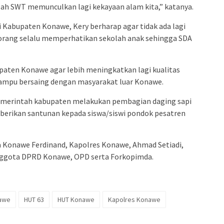
lah SWT memunculkan lagi kekayaan alam kita,” katanya.
 Kabupaten Konawe, Kery berharap agar tidak ada lagi
 orang selalu memperhatikan sekolah anak sehingga SDA
paten Konawe agar lebih meningkatkan lagi kualitas
mpu bersaing dengan masyarakat luar Konawe.
emerintah kabupaten melakukan pembagian daging sapi
erikan santunan kepada siswa/siswi pondok pesatren
kda Konawe Ferdinand, Kapolres Konawe, Ahmad Setiadi,
nggota DPRD Konawe, OPD serta Forkopimda.
awe
HUT 63
HUT Konawe
Kapolres Konawe