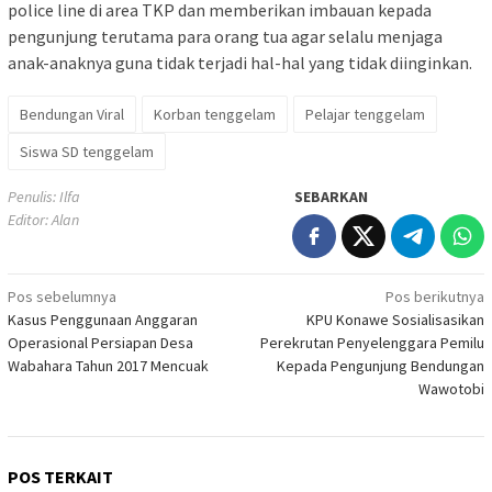
police line di area TKP dan memberikan imbauan kepada
pengunjung terutama para orang tua agar selalu menjaga
anak-anaknya guna tidak terjadi hal-hal yang tidak diinginkan.
Bendungan Viral
Korban tenggelam
Pelajar tenggelam
Siswa SD tenggelam
Penulis: Ilfa
SEBARKAN
Editor: Alan
Navigasi
Pos sebelumnya
Pos berikutnya
Kasus Penggunaan Anggaran
KPU Konawe Sosialisasikan
pos
Operasional Persiapan Desa
Perekrutan Penyelenggara Pemilu
Wabahara Tahun 2017 Mencuak
Kepada Pengunjung Bendungan
Wawotobi
POS TERKAIT