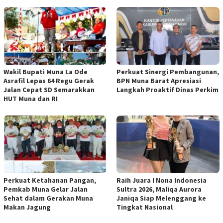
Wakil Bupati Muna La Ode
Perkuat Sinergi Pembangunan,
Asrafil Lepas 64 Regu Gerak
BPN Muna Barat Apresiasi
Jalan Cepat SD Semarakkan
Langkah Proaktif Dinas Perkim
HUT Muna dan RI
Perkuat Ketahanan Pangan,
Raih Juara I Nona Indonesia
Pemkab Muna Gelar Jalan
Sultra 2026, Maliqa Aurora
Sehat dalam Gerakan Muna
Janiqa Siap Melenggang ke
Makan Jagung
Tingkat Nasional