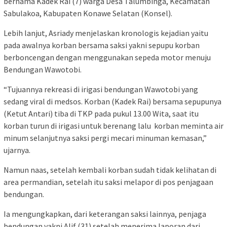
bernama Kadek Rai (7) warga Desa Talumbinga, Kecamatan
Sabulakoa, Kabupaten Konawe Selatan (Konsel).
Lebih lanjut, Asriady menjelaskan kronologis kejadian yaitu
pada awalnya korban bersama saksi yakni sepupu korban
berboncengan dengan menggunakan sepeda motor menuju
Bendungan Wawotobi.
“Tujuannya rekreasi di irigasi bendungan Wawotobi yang
sedang viral di medsos. Korban (Kadek Rai) bersama sepupunya
(Ketut Antari) tiba di TKP pada pukul 13.00 Wita, saat itu
korban turun di irigasi untuk berenang lalu korban meminta air
minum selanjutnya saksi pergi mecari minuman kemasan,”
ujarnya.
Namun naas, setelah kembali korban sudah tidak kelihatan di
area permandian, setelah itu saksi melapor di pos penjagaan
bendungan.
Ia mengungkapkan, dari keterangan saksi lainnya, penjaga
bendungan yakni Alif (31) setelah menerima laporan dari