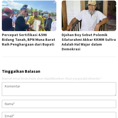
Percepat Sertifikasi 4.590
Djohan Boy Sebut Polemik
Bidang Tanah, BPN Muna Barat
Silaturahmi Akbar KKMM Sultra
Raih Penghargaan dari Bupati
Adalah Hal Wajar dalam
Demokrasi
Tinggalkan Balasan
Alamat email Anda tidak akan dipublikasikan.
Ruas yang wajib ditandai
*