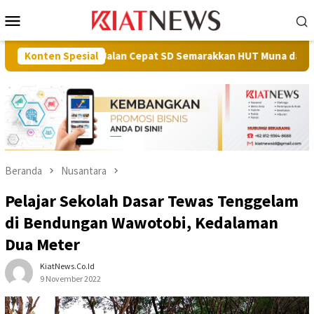
Loncat
Menu
ke
Mobile
konten
 Gerak Jalan Cepat SD Semarakkan HUT Muna dan RI
Konten Spesial
Perku
Beranda
Nusantara
Pelajar Sekolah Dasar Tewas Tenggelam
di Bendungan Wawotobi, Kedalaman
Dua Meter
KiatNews.co.id
9 November 2022