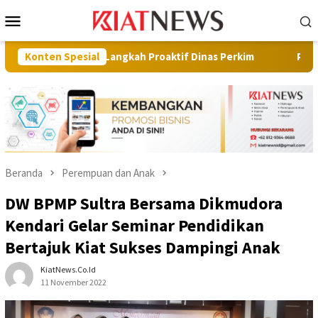
Loncat
Menu
ke
Mobile
konten
iasi Langkah Proaktif Dinas Perkim
Konten Spesial
Pilot Project, Kemen
Beranda
Perempuan dan Anak
DW BPMP Sultra Bersama Dikmudora
Kendari Gelar Seminar Pendidikan
Bertajuk Kiat Sukses Dampingi Anak
KiatNews.co.id
11 November 2022