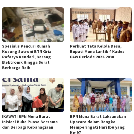
Spesialis Pencuri Rumah
Perkuat Tata Kelola Desa,
Kosong Satroni BTN Gria
Bupati Muna Lantik 4 Kades
Rafasya Kendari, Barang
PAW Periode 2022-2030
Elektronik Hingga Surat
Berharga Raib
IKAWATI BPN Muna Barat
BPN Muna Barat Laksanakan
Inisiasi Buka Puasa Bersama
Upacara dalam Rangka
dan Berbagi Kebahagiaan
Memperingati Hari Ibu yang
Ke-97