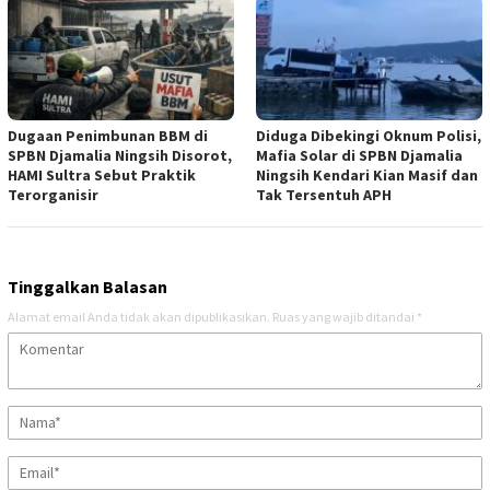
Dugaan Penimbunan BBM di
Diduga Dibekingi Oknum Polisi,
SPBN Djamalia Ningsih Disorot,
Mafia Solar di SPBN Djamalia
HAMI Sultra Sebut Praktik
Ningsih Kendari Kian Masif dan
Terorganisir
Tak Tersentuh APH
Tinggalkan Balasan
Alamat email Anda tidak akan dipublikasikan.
Ruas yang wajib ditandai
*