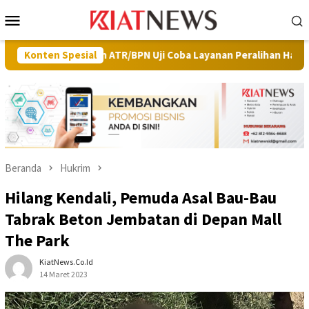
Loncat
Menu
ke
Mobile
konten
terian ATR/BPN Uji Coba Layanan Peralihan Hak Target Maksimal 10
Konten Spesial
Beranda
Hukrim
Hilang Kendali, Pemuda Asal Bau-Bau
Tabrak Beton Jembatan di Depan Mall
The Park
KiatNews.co.id
14 Maret 2023