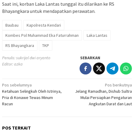
Saat ini, korban Laka Lantas tunggal itu dilarikan ke RS
Bhayangkara untuk mendapatkan perawatan.
Baubau
Kapolresta Kendari
Kombes Pol Muhammad Eka Faturrahman
Laka Lantas
RS Bhayangkara
TKP
Penulis: sukrijal dwi aryanto
SEBARKAN
Editor: azka
Navigasi
Pos sebelumnya
Pos berikutnya
Ketahuan Selingkuh Oleh Istrinya,
Jelang Ramadhan, Dishub Sultra
pos
Pria di Konawe Tewas Minum
Mulai Persiapkan Pengaturan
Racun
Angkutan Darat dan Laut
POS TERKAIT