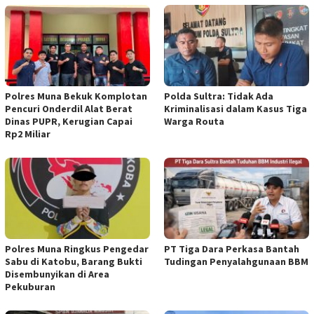
Polres Muna Bekuk Komplotan
Polda Sultra: Tidak Ada
Pencuri Onderdil Alat Berat
Kriminalisasi dalam Kasus Tiga
Dinas PUPR, Kerugian Capai
Warga Routa
Rp2 Miliar
Polres Muna Ringkus Pengedar
PT Tiga Dara Perkasa Bantah
Sabu di Katobu, Barang Bukti
Tudingan Penyalahgunaan BBM
Disembunyikan di Area
Pekuburan