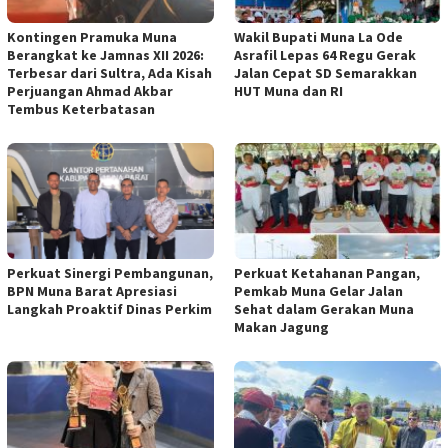
Kontingen Pramuka Muna
Wakil Bupati Muna La Ode
Berangkat ke Jamnas XII 2026:
Asrafil Lepas 64 Regu Gerak
Terbesar dari Sultra, Ada Kisah
Jalan Cepat SD Semarakkan
Perjuangan Ahmad Akbar
HUT Muna dan RI
Tembus Keterbatasan
Perkuat Sinergi Pembangunan,
Perkuat Ketahanan Pangan,
BPN Muna Barat Apresiasi
Pemkab Muna Gelar Jalan
Langkah Proaktif Dinas Perkim
Sehat dalam Gerakan Muna
Makan Jagung