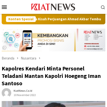
Loncat
Menu
ke
Mobile
konten
ra, Ada Kisah Perjuangan Ahmad Akbar Tembus Keterbatasan
Konten Spesial
Beranda
Nusantara
Kapolres Kendari Minta Personel
Teladani Mantan Kapolri Hoegeng Iman
Santoso
KiatNews.co.id
10 November 2022