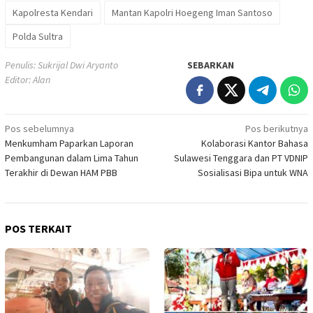
Kapolresta Kendari
Mantan Kapolri Hoegeng Iman Santoso
Polda Sultra
Penulis: Sukrijal Dwi Aryanto
SEBARKAN
Editor: Alan
Navigasi
Pos sebelumnya
Pos berikutnya
Menkumham Paparkan Laporan
Kolaborasi Kantor Bahasa
pos
Pembangunan dalam Lima Tahun
Sulawesi Tenggara dan PT VDNIP
Terakhir di Dewan HAM PBB
Sosialisasi Bipa untuk WNA
POS TERKAIT