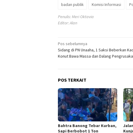
badan publik
Komisi Informasi
P
Penulis: Meri Oktavia
Editor: Alan
Navigasi
Pos sebelumnya
Sidang di PN Unaaha, 1 Saksi Beberkan K
pos
Konut Bawa Massa dan Dalang Pengrusak
POS TERKAIT
Bahtra Banong Tebar Kurban,
Jala
Sapi Berbobot 1 Ton
Kunj