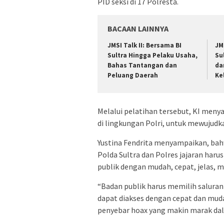
PID seksi di 17 Polresta.
BACAAN LAINNYA
JMSI Talk II: Bersama BI
JM
Sultra Hingga Pelaku Usaha,
Su
Bahas Tantangan dan
da
Peluang Daerah
Ke
Melalui pelatihan tersebut, KI men
di lingkungan Polri, untuk mewujudk
Yustina Fendrita menyampaikan, bahw
Polda Sultra dan Polres jajaran har
publik dengan mudah, cepat, jelas, m
“Badan publik harus memilih saluran 
dapat diakses dengan cepat dan mud
penyebar hoax yang makin marak dala