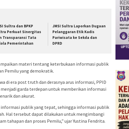
SI Sultra dan BPKP
JMSI Sultra Laporkan Dugaan
ltra Perkuat Sinergitas
Pelanggaran Etik Kadis
n Transparansi Tata
Pariwisata ke Sekda dan
lola Pemerintahan
DPRD
yampaikan materi tentang keterbukaan informasi publik
an Pemilu yang demokratik.
a di era post truth dan derasnya arus informasi, PPID
us menjadi garda terdepan untuk memberikan informasi
enarik dan akurat.
informasi publik yang tepat, sehingga informasi publik
ah. Hal tersebut dapat dilakukan untuk mengimbangi
m tahapan dan proses Pemilu,” ujar Yustina Fendrita.