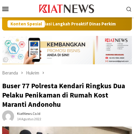
Loncat
Menu
ke
Mobile
konten
presiasi Langkah Proaktif Dinas Perkim
Konten Spesial
Pilot Project, K
Beranda
Hukrim
Buser 77 Polresta Kendari Ringkus Dua
Pelaku Penikaman di Rumah Kost
Maranti Andonohu
KiatNews.co.id
14 Agustus 2022