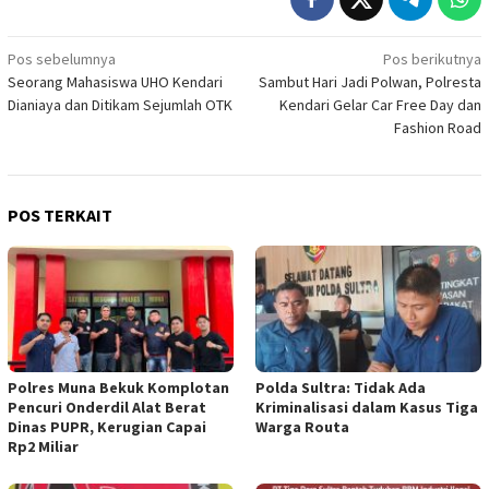
Navigasi
Pos sebelumnya
Pos berikutnya
Seorang Mahasiswa UHO Kendari
Sambut Hari Jadi Polwan, Polresta
pos
Dianiaya dan Ditikam Sejumlah OTK
Kendari Gelar Car Free Day dan
Fashion Road
POS TERKAIT
Polres Muna Bekuk Komplotan
Polda Sultra: Tidak Ada
Pencuri Onderdil Alat Berat
Kriminalisasi dalam Kasus Tiga
Dinas PUPR, Kerugian Capai
Warga Routa
Rp2 Miliar