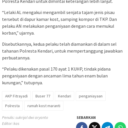
Polresta Kendari untuk dimintai keterangan lebih lanjut.
“Lelaki AL mengakui mengambil senjata tajam jenis pisau
tersebut di dapur kamar kost, samping kompor di TKP. Dan
pelaku AN melakukan penganiyaan dengan cara memukul
korban,” ujarnya.
Disebutkannya, kedua pelaku telah diamankan di dalam sel
tahanan Polresta Kendari, untuk mempertanggung jawabkan
perbuatannya.
“Pelaku dikenakan pasal 170 ayat 1 KUHP, tindak pidana
penganiyaan dengan ancaman lima tahun enam bulan
kurungan,” tutupnya.
AKP Fitrayadi
Buser 77
Kendari
penganiayaan
Polresta
rumah kost maranti
Penulis: sukrijal dwi aryanto
SEBARKAN
Editor: kas