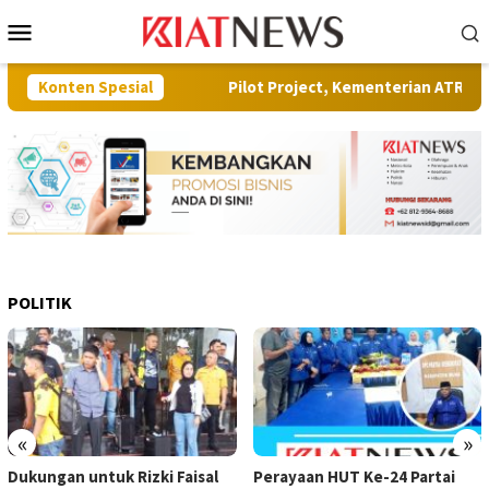
Loncat
Menu
ke
Mobile
konten
nas Perkim
Konten Spesial
Pilot Project, Kementerian ATR/BPN Uji Coba L
POLITIK
«
»
Dukungan untuk Rizki Faisal
Perayaan HUT Ke-24 Partai