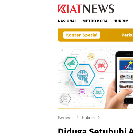
Loncat
tutup
ke
konten
NASIONAL
METRO KOTA
HUKRIM
Konten Spesial
Perkuat Sinergi Pemban
Beranda
Hukrim
Diduga Setubuhi 