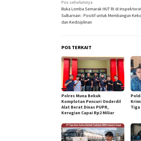
Navigasi
Pos sebelumnya
Buka Lomba Semarak HUT RI di Inspektorat
pos
Sulkarnain : Positif untuk Membangun Ke
dan Kedisiplinan
POS TERKAIT
Polres Muna Bekuk
Pold
Komplotan Pencuri Onderdil
Krim
Alat Berat Dinas PUPR,
Tiga
Kerugian Capai Rp2 Miliar