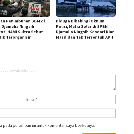
an Penimbunan BBM di
Diduga Dibekingi Oknum
 Djamalia Ningsih
Polisi, Mafia Solar di SPBN
rot, HAMI Sultra Sebut
Djamalia Ningsih Kendari Kian
tik Terorganisir
Masif dan Tak Tersentuh APH
as yang wajib ditandai
*
a pada peramban ini untuk komentar saya berikutnya.