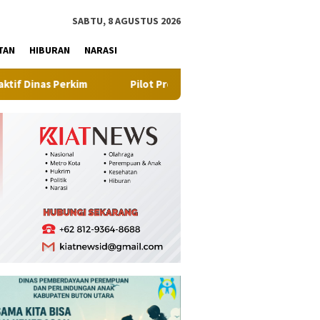
tutup
SABTU, 8 AGUSTUS 2026
TAN
HIBURAN
NARASI
Pilot Project, Kementerian ATR/BPN Uji Coba Layanan Per