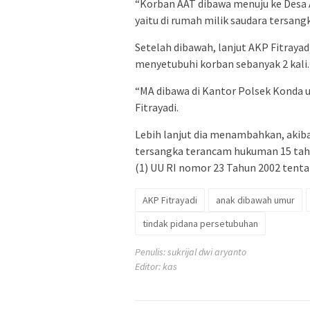
“Korban AAT dibawa menuju ke Desa
yaitu di rumah milik saudara tersangk
Setelah dibawah, lanjut AKP Fitrayadi
menyetubuhi korban sebanyak 2 kali.
“MA dibawa di Kantor Polsek Konda 
Fitrayadi.
Lebih lanjut dia menambahkan, akib
tersangka terancam hukuman 15 tahu
(1) UU RI nomor 23 Tahun 2002 tent
AKP Fitrayadi
anak dibawah umur
tindak pidana persetubuhan
Penulis: sukrijal dwi aryanto
Editor: kas