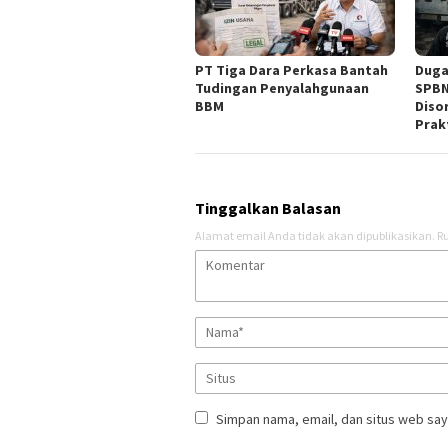
PT Tiga Dara Perkasa Bantah
Duga
Tudingan Penyalahgunaan
SPBN
BBM ‎
Diso
Prak
Tinggalkan Balasan
Alamat email Anda tidak akan dipublikasikan.
Ru
Simpan nama, email, dan situs web say